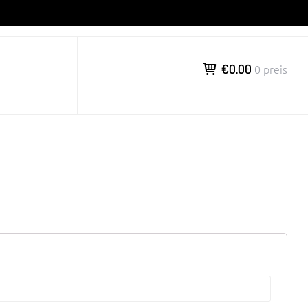
€0.00
0 preis