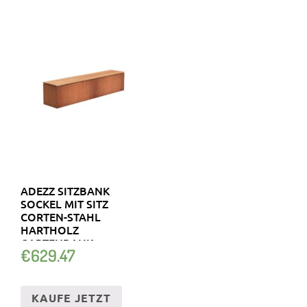
ADEZZ SITZBANK
SOCKEL MIT SITZ
CORTEN-STAHL
HARTHOLZ
GARTENBANK
€
629.47
SITZFLÄCHE
KAUFE JETZT