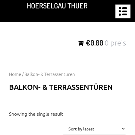
Zum
HOERSELGAU THUER
Inhalt
springen
€0.00
0 preis
Home
/ Balkon- & Terrassentüren
BALKON- & TERRASSENTÜREN
Showing the single result