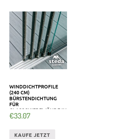
WINDDICHTPROFILE
(240 CM)
BÜRSTENDICHTUNG
FÜR
GLASSCHIEBEWÄNDE IN
€
33.07
8 & 10 MM STÄRKE
KAUFE JETZT