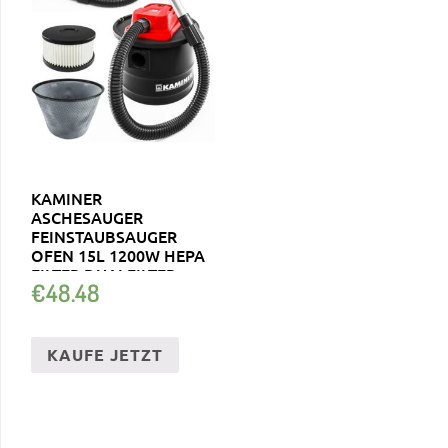
KAMINER
ASCHESAUGER
FEINSTAUBSAUGER
OFEN 15L 1200W HEPA
FILTER DUALFILTER
€
48.48
1170
KAUFE JETZT