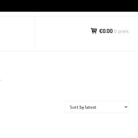
€0.00
0 preis
L