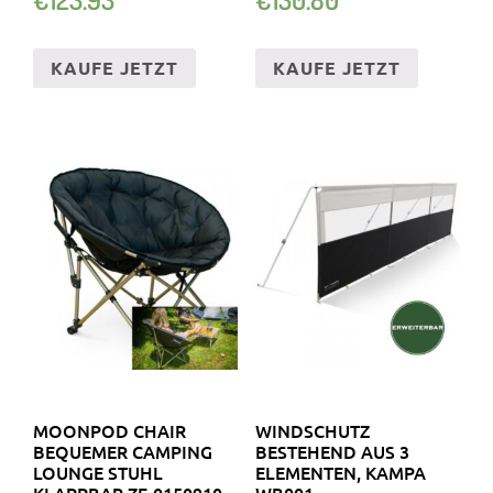
ZEMPIRE…
KAUFE JETZT
KAUFE JETZT
MOONPOD CHAIR
WINDSCHUTZ
BEQUEMER CAMPING
BESTEHEND AUS 3
LOUNGE STUHL
ELEMENTEN, KAMPA
KLAPPBAR ZE-0150910
WB001