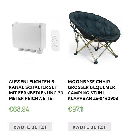
AUSSENLEUCHTEN 3-K
MOONBASE CHAIR
ANAL SCHALTER SET M
GROSSER BEQUEMER C
IT FERNBEDIENUNG 30 M
AMPING STUHL K
ETER REICHWEITE
LAPPBAR ZE-0160903
€
68.94
€
97.11
KAUFE JETZT
KAUFE JETZT