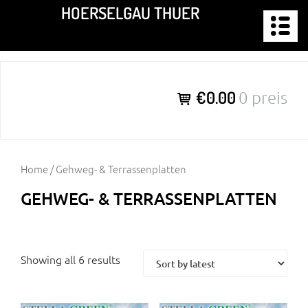
Zum
HOERSELGAU THUER
Inhalt
springen
€0.00
0 preis
Home
/ Gehweg- & Terrassenplatten
GEHWEG- & TERRASSENPLATTEN
Showing all 6 results