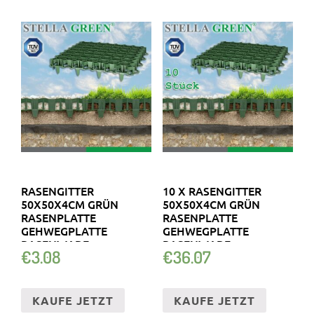
RASENGITTER
10 X RASENGITTER
50X50X4CM GRÜN
50X50X4CM GRÜN
RASENPLATTE
RASENPLATTE
GEHWEGPLATTE
GEHWEGPLATTE
RASENWABE
RASENWABE
€
3.08
€
36.07
BODENWABE
BODENWABE
KAUFE JETZT
KAUFE JETZT