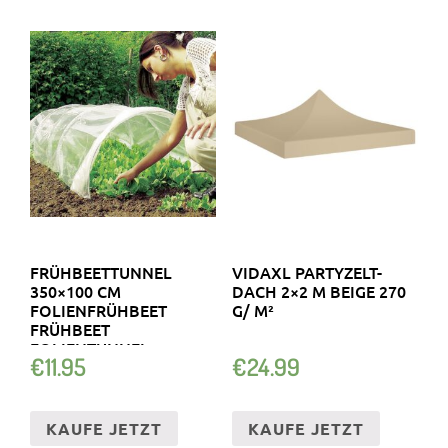
FRÜHBEETTUNNEL
VIDAXL PARTYZELT-
350×100 CM
DACH 2×2 M BEIGE 270
FOLIENFRÜHBEET
G/ M²
FRÜHBEET
FOLIENTUNNEL
€
11.95
€
24.99
UNGELOCHTE FOLIE!
KAUFE JETZT
KAUFE JETZT