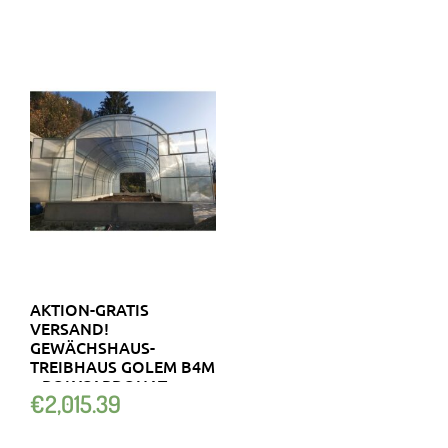
AKTION-GRATIS
VERSAND!
GEWÄCHSHAUS-
TREIBHAUS GOLEM B4M
– POLYCARBONAT
€
2,015.39
4/6/10 MM-10J