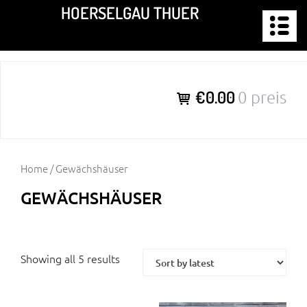
Zum
HOERSELGAU THUER
Inhalt
springen
€0.00
0 preis
Home
/ Gewächshäuser
GEWÄCHSHÄUSER
Showing all 5 results