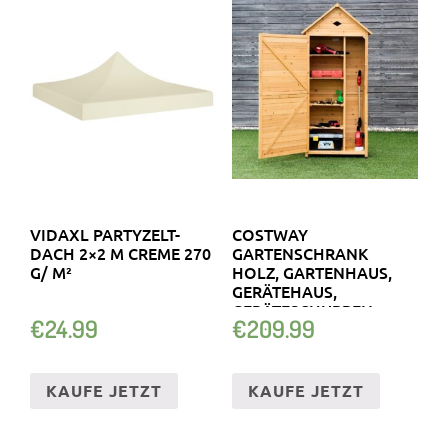
VIDAXL PARTYZELT-
COSTWAY
DACH 2×2 M CREME 270
GARTENSCHRANK
G/ M²
HOLZ, GARTENHAUS,
GERÄTEHAUS,
GERÄTESCHUPPEN,
€
24.99
€
209.99
WERKZEUGSCHRANK
KAUFE JETZT
KAUFE JETZT