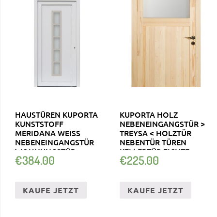
HAUSTÜREN KUPORTA
KUPORTA HOLZ
KUNSTSTOFF
NEBENEINGANGSTÜR >
MERIDANA WEISS N
TREYSA < HOLZTÜR
EBENEINGANGSTÜR W
NEBENTÜR TÜREN
OHNUNGSTÜR K
KELLERTÜR FICHTE
€
384.00
€
225.00
ELLERTÜR
KAUFE JETZT
KAUFE JETZT