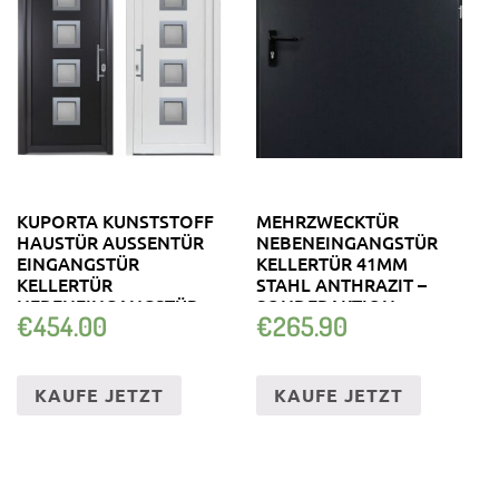
KUPORTA KUNSTSTOFF
MEHRZWECKTÜR
HAUSTÜR AUSSENTÜR E
NEBENEINGANGSTÜR
INGANGSTÜR K
KELLERTÜR 41MM
ELLERTÜR N
STAHL ANTHRAZIT –
EBENEINGANGSTÜR T
SONDERAKTION
€
454.00
€
265.90
ÜR 2
KAUFE JETZT
KAUFE JETZT