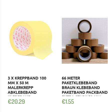
3 X KREPPBAND 100
66 METER
MM X 50 M
PAKETKLEBEBAND
MALERKREPP
BRAUN KLEBEBAND
ABKLEBEBAND
PAKETBAND PACKBAND
KLEBEBAND
EXTRA STARK 50 ΜM
€
20.29
€
1.55
ABDECKBAND KREPP