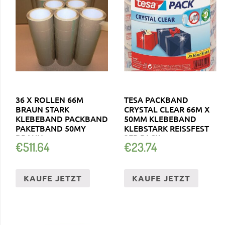
36 X ROLLEN 66M
TESA PACKBAND
BRAUN STARK
CRYSTAL CLEAR 66M X
KLEBEBAND PACKBAND
50MM KLEBEBAND
PAKETBAND 50MY
KLEBSTARK REISSFEST 3
BRAUN
ER PACK
€
511.64
€
23.74
KAUFE JETZT
KAUFE JETZT