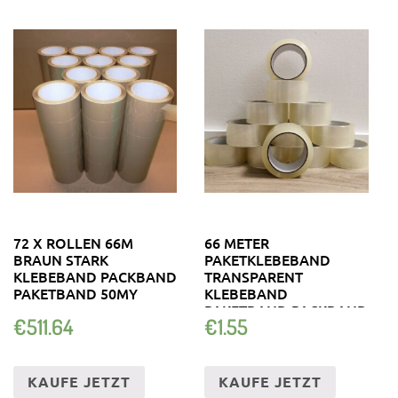
72 X ROLLEN 66M
66 METER
BRAUN STARK
PAKETKLEBEBAND
KLEBEBAND PACKBAND
TRANSPARENT
PAKETBAND 50MY
KLEBEBAND
PAKETBAND PACKBAND
€
511.64
€
1.55
50 ΜM STÄRKE
KAUFE JETZT
KAUFE JETZT