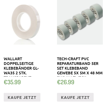
WALLART
TECH-CRAFT PVC
DOPPELSEITIGE
REPARATURBAND 5ER
KLEBEBÄNDER GL-
SET KLEBEBAND
WA35 2 STK.
GEWEBE 5X 5M X 48 MM
TRANSPARENT
PVC ALLZWECK
€
35.99
€
26.99
KAUFE JETZT
KAUFE JETZT