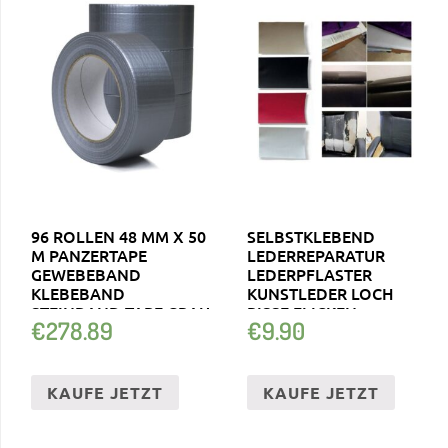
96 ROLLEN 48 MM X 50
SELBSTKLEBEND
M PANZERTAPE
LEDERREPARATUR
GEWEBEBAND
LEDERPFLASTER
KLEBEBAND
KUNSTLEDER LOCH
STEINBAND TAPE GRAU
RISSE FLICKEN
€
278.89
€
9.90
REPARATUR
KAUFE JETZT
KAUFE JETZT