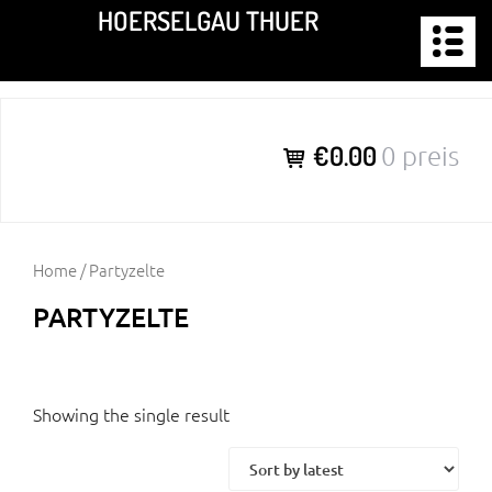
Zum
HOERSELGAU THUER
Inhalt
springen
€0.00
0 preis
Home
/ Partyzelte
PARTYZELTE
Showing the single result