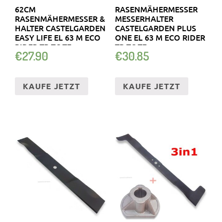
62CM
RASENMÄHERMESSER
RASENMÄHERMESSER &
MESSERHALTER
HALTER CASTELGARDEN
CASTELGARDEN PLUS
EASY LIFE EL 63 M ECO
ONE EL 63 M ECO RIDER
RIDER TP TC TE
TP TC TE
€
27.90
€
30.85
KAUFE JETZT
KAUFE JETZT