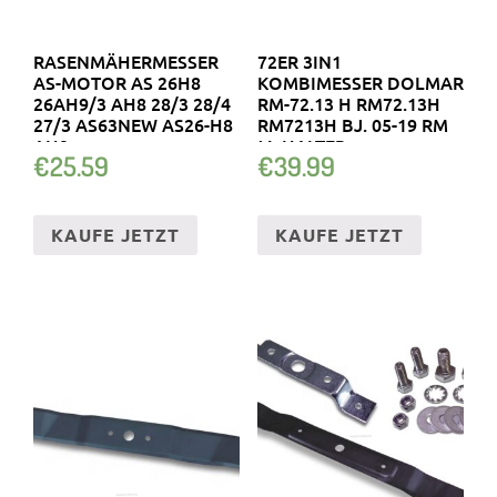
RASENMÄHERMESSER
72ER 3IN1
AS-MOTOR AS 26H8
KOMBIMESSER DOLMAR
26AH9/3 AH8 28/3 28/4
RM-72.13 H RM72.13H
27/3 AS63NEW AS26-H8
RM7213H BJ. 05-19 RM
AH9
M. HALTER
€
25.59
€
39.99
KAUFE JETZT
KAUFE JETZT