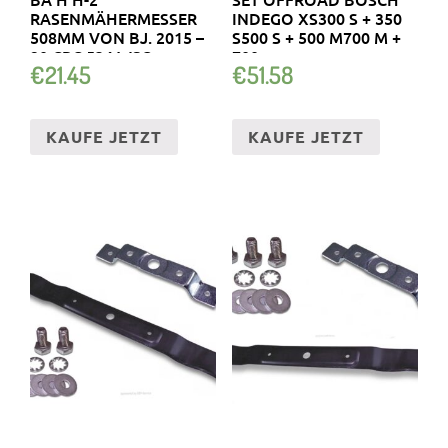
RASENMÄHERMESSER
INDEGO XS300 S + 350
508MM VON BJ. 2015 –
S500 S + 500 M700 M +
20 CRC 534 WSQ
700
€
21.45
€
51.58
KAUFE JETZT
KAUFE JETZT