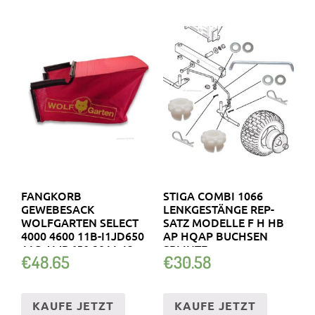
FANGKORB
STIGA COMBI 1066
GEWEBESACK
LENKGESTÄNGE REP-
WOLFGARTEN SELECT
SATZ MODELLE F H HB
4000 4600 11B-I1JD650
AP HQAP BUCHSEN
11C-J1JD650 2011-13
SPLINTE
€
48.65
€
30.58
KAUFE JETZT
KAUFE JETZT