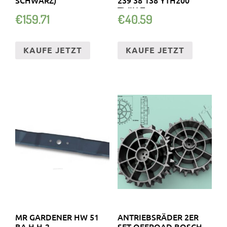
TWIN T
€
159.71
€
40.59
KAUFE JETZT
KAUFE JETZT
MR GARDENER HW 51
ANTRIEBSRÄDER 2ER
BA H H-2
SET OFFROAD BOSCH