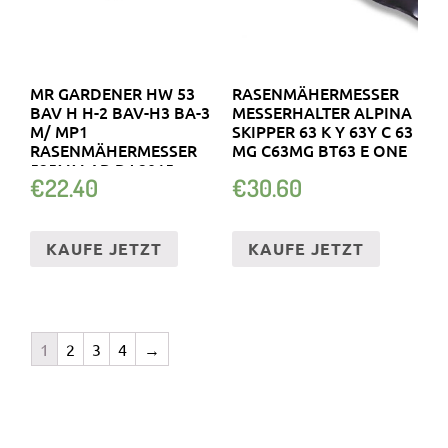
MR GARDENER HW 53
RASENMÄHERMESSER
BAV H H-2 BAV-H3 BA-3
MESSERHALTER ALPINA
M/ MP1
SKIPPER 63 K Y 63Y C 63
RASENMÄHERMESSER
MG C63MG BT63 E ONE
525MM AB BJ.2015
€
22.40
€
30.60
KAUFE JETZT
KAUFE JETZT
1
2
3
4
→