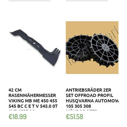
42 CM
ANTRIEBSRÄDER 2ER
RASENMÄHERMESSER
SET OFFROAD PROFIL
VIKING MB ME 450 455
HUSQVARNA AUTOMOWER
545 BC C E T V 545.0 0T
105 305 308
0VE 455E 0C
MÄHROBOTER
€
18.99
€
51.58