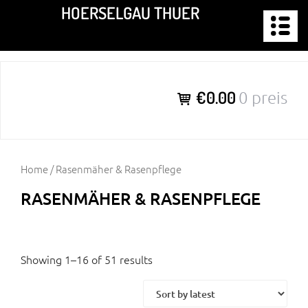
Zum
HOERSELGAU THUER
Inhalt
springen
€0.00
0 preis
Home
/ Rasenmäher & Rasenpflege
RASENMÄHER & RASENPFLEGE
Showing 1–16 of 51 results