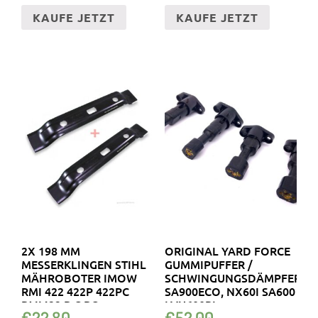
KAUFE JETZT
KAUFE JETZT
2X 198 MM
ORIGINAL YARD FORCE
MESSERKLINGEN STIHL
GUMMIPUFFER /
MÄHROBOTER IMOW
SCHWINGUNGSDÄMPFER
RMI 422 422P 422PC
SA900ECO, NX60I SA600
RMI422 P C PC
LVU600RI
€
22.80
€
52.00