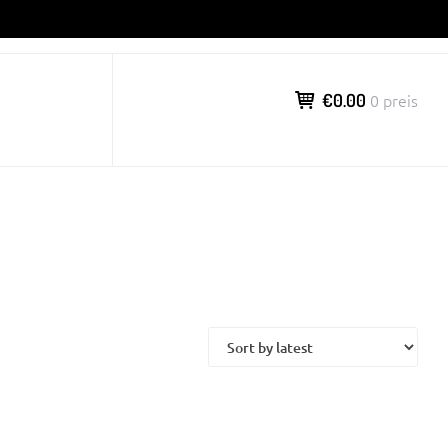
€0.00
0 preis