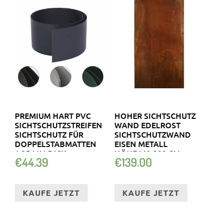
PREMIUM HART PVC
HOHER SICHTSCHUTZ
SICHTSCHUTZSTREIFEN
WAND EDELROST
SICHTSCHUTZ FÜR
SICHTSCHUTZWAND
DOPPELSTABMATTEN
EISEN METALL
1,35 MM DICK
HÖHE140-200 CM
€
44.39
€
139.00
KAUFE JETZT
KAUFE JETZT