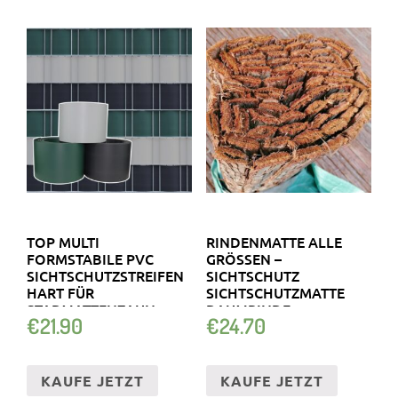
TOP MULTI
RINDENMATTE ALLE
FORMSTABILE PVC
GRÖSSEN – S
SICHTSCHUTZSTREIFEN
ICHTSCHUTZ S
HART FÜR
ICHTSCHUTZMATTE B
STABMATTENZAUN
AUMRINDE N
€
21.90
€
24.70
VERSCHIEDENE…
ATURMATTE
KAUFE JETZT
KAUFE JETZT