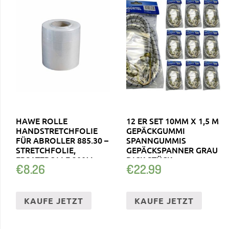
HAWE ROLLE
12 ER SET 10MM X 1,5 M
HANDSTRETCHFOLIE
GEPÄCKGUMMI
FÜR ABROLLER 885.30 –
SPANNGUMMIS
STRETCHFOLIE,
GEPÄCKSPANNER GRAU
ERSATZROLLE 300M
DICK STÜCK
€
8.26
€
22.99
KAUFE JETZT
KAUFE JETZT