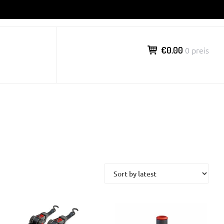
€0.00
0 preis