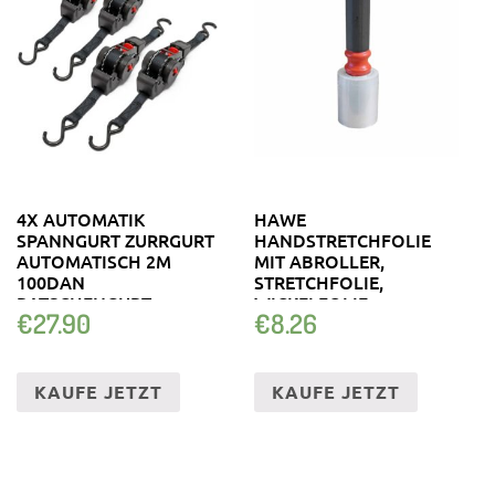
4X AUTOMATIK
HAWE
SPANNGURT ZURRGURT
HANDSTRETCHFOLIE
AUTOMATISCH 2M
MIT ABROLLER,
100DAN
STRETCHFOLIE,
RATSCHENGURT
WICKELFOLIE,
€
27.90
€
8.26
UMZUGSFOLIE, 150M
KAUFE JETZT
KAUFE JETZT