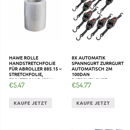
HAWE ROLLE
8X AUTOMATIK
HANDSTRETCHFOLIE
SPANNGURT ZURRGURT
FÜR ABROLLER 885.15 –
AUTOMATISCH 2M
STRETCHFOLIE,
100DAN
ERSATZROLLE 150M
RATSCHENGURT
€
5.47
€
54.77
KAUFE JETZT
KAUFE JETZT