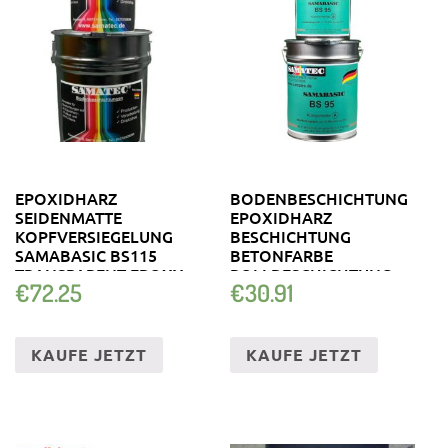
EPOXIDHARZ
BODENBESCHICHTUNG
SEIDENMATTE
EPOXIDHARZ
KOPFVERSIEGELUNG
BESCHICHTUNG
SAMABASIC BS115
BETONFARBE
TRANSPARENT EPOXY
ROLLBESCHICHTUNG
€
72.25
€
30.91
BS95 SAMABASIC
KAUFE JETZT
KAUFE JETZT