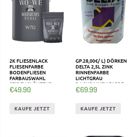
2K FLIESENLACK
GP.28,00€/ L) DÖRKEN
FLIESENFARBE
DELTA 2,5L ZINK
BODENFLIESEN
RINNENFARBE
FARBAUSWAHL
LICHTGRAU
SEIDENGLÄNZEND
DACHRINNEN FARBE
€
49.90
€
69.99
W712 2,5-20KG
KAUFE JETZT
KAUFE JETZT