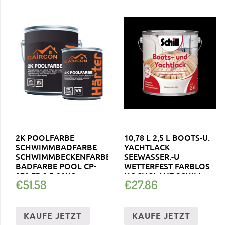
2K POOLFARBE
10,78 L 2,5 L BOOTS-U.
SCHWIMMBADFARBE
YACHTLACK
SCHWIMMBECKENFARBE
SEEWASSER.-U
BADFARBE POOL CP-
WETTERFEST FARBLOS
970 EP 2.5-20KG
HOCHGLANZ SCHILL
€
51.58
€
27.86
KAUFE JETZT
KAUFE JETZT