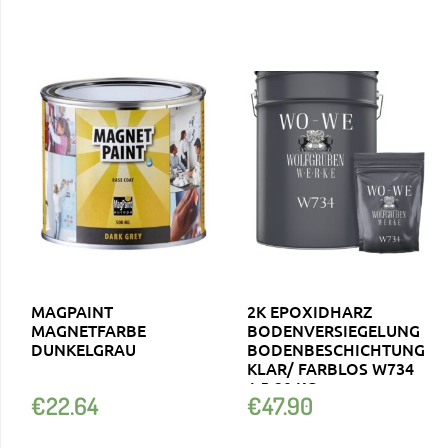
MAGPAINT
2K EPOXIDHARZ
MAGNETFARBE
BODENVERSIEGELUNG
DUNKELGRAU
BODENBESCHICHTUNG
KLAR/ FARBLOS W734
1,5-20 KG
€
22.64
€
47.90