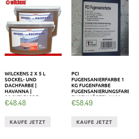
WILCKENS 2 X 5 L
PCI
SOCKEL- UND
FUGENSANIERFARBE 1
DACHFARBE |
KG FUGENFARBE
HAVANNA |
FUGENSANIERUNGSFARBE
SOCKELFARBE
FUGENMÖRTEL IN 20
€
48.48
€
58.49
DACHZIEGEL AUSSEN
FARBEN
KAUFE JETZT
KAUFE JETZT