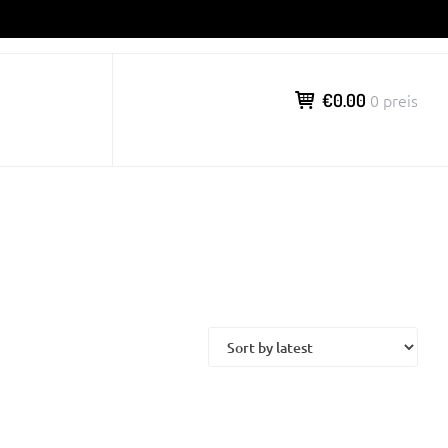
€0.00
0 preis