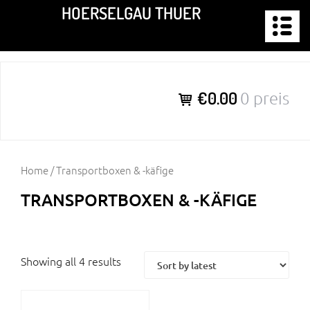
Zum
HOERSELGAU THUER
Inhalt
springen
€0.00
0 preis
Home
/ Transportboxen & -käfige
TRANSPORTBOXEN & -KÄFIGE
Showing all 4 results