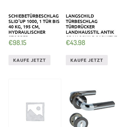
SCHIEBETÜRBESCHLAG
LANGSCHILD
SLID’UP 1000, 1 TÜR BIS
TÜRBESCHLAG
40 KG, 195 CM,
TÜRDRÜCKER
HYDRAULISCHER
LANDHAUSSTIL ANTIK
STOPPER
GRAU SCHILDGARNITUR
€
98.15
€
43.98
ZAMAK
KAUFE JETZT
KAUFE JETZT