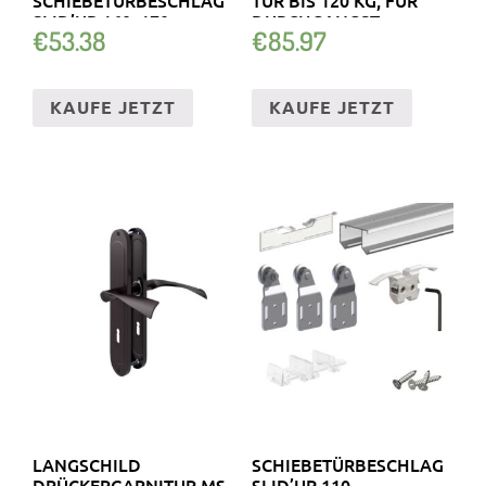
LID’UP 160, 170,
DURCHGANGST
€
53.38
€
85.97
KAUFE JETZT
KAUFE JETZT
LANGSCHILD
SCHIEBETÜRBESCHLAG
DRÜCKERGARNITUR MS
SLID’UP 110,