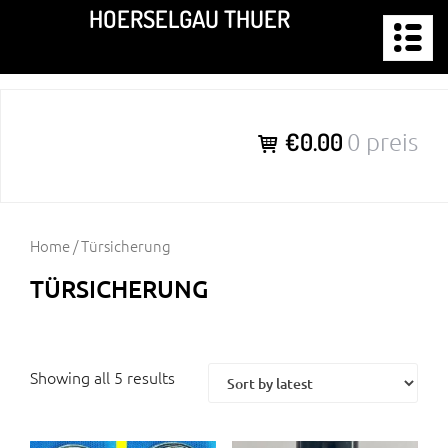
Zum
HOERSELGAU THUER
Inhalt
springen
€0.00
0 preis
Home
/ Türsicherung
TÜRSICHERUNG
Showing all 5 results