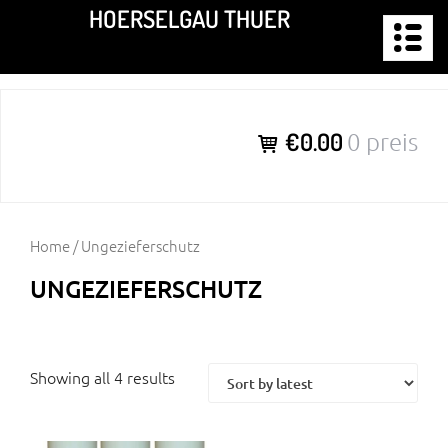
Zum
HOERSELGAU THUER
Inhalt
springen
€0.00
0 preis
Home
/ Ungezieferschutz
UNGEZIEFERSCHUTZ
Showing all 4 results