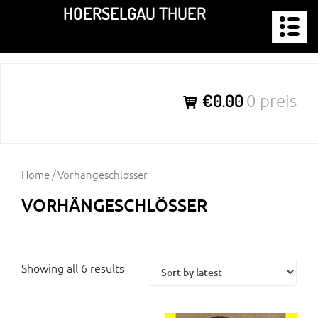
Zum
HOERSELGAU THUER
Inhalt
springen
€0.00
0 preis
Home
/ Vorhängeschlösser
VORHÄNGESCHLÖSSER
Showing all 6 results