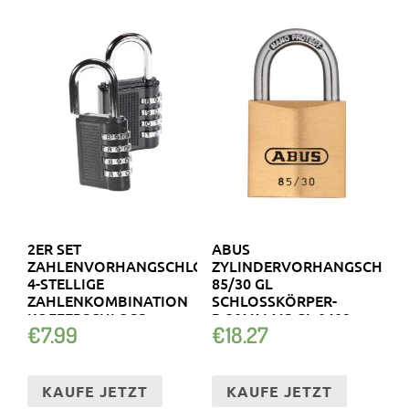
2ER SET
ABUS
ZAHLENVORHANGSCHLOSS
ZYLINDERVORHANGSCHLOS
4-STELLIGE
85/30 GL
ZAHLENKOMBINATION
SCHLOSSKÖRPER-
KOFFERSCHLOSS
B.30MM MS GL.0402
€
7.99
€
18.27
ABUS
KAUFE JETZT
KAUFE JETZT