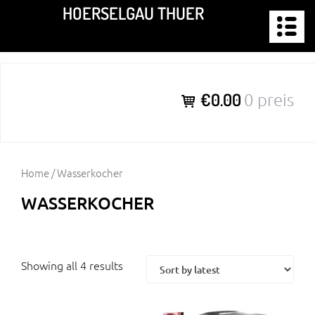
Zum
HOERSELGAU THUER
Inhalt
springen
€0.00
0 preis
Home
/ Wasserkocher
WASSERKOCHER
Showing all 4 results