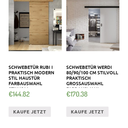
SCHWEBETÜR RUBI I
SCHWEBETÜR WERDI
PRAKTISCH MODERN
80/90/100 CM STILVOLL
STIL HAUSTÜR
PRAKTISCH
FARBAUSWAHL
GROSSAUSWAHL F
STILVOLL
ARBAUSWAHL M
€
144.82
€
170.38
ZIMMERTÜREN
ODERN
KAUFE JETZT
KAUFE JETZT