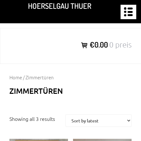
Zum
HOERSELGAU THUER
Inhalt
springen
€0.00
0 preis
Home
/ Zimmertüren
ZIMMERTÜREN
Showing all 3 results