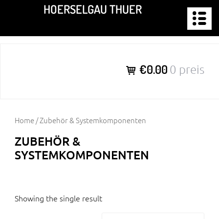
Zum
HOERSELGAU THUER
Inhalt
springen
€0.00
0 preis
Home
/ Zubehör & Systemkomponenten
ZUBEHÖR &
SYSTEMKOMPONENTEN
Showing the single result