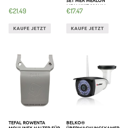
MEALUXIT 220MM
€
21.49
€
17.47
KAUFE JETZT
KAUFE JETZT
TEFAL ROWENTA
BELKO®
MOULINEX HALTER FÜR
ÜBERWACHUNGSKAMERA,