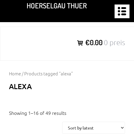
Zum
HOERSELGAU THUER
Inhalt
springen
€0.00
0 preis
Home
/ Products tagged “alexa”
ALEXA
Showing 1–16 of 49 results