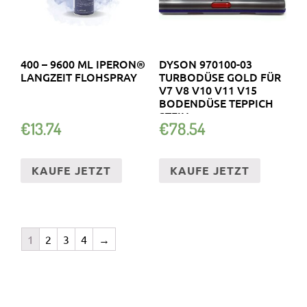
400 – 9600 ML IPERON®
DYSON 970100-03
LANGZEIT FLOHSPRAY
TURBODÜSE GOLD FÜR
V7 V8 V10 V11 V15
BODENDÜSE TEPPICH
STEIN
€
13.74
€
78.54
KAUFE JETZT
KAUFE JETZT
1
2
3
4
→