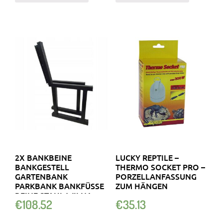
2X BANKBEINE
LUCKY REPTILE –
BANKGESTELL
THERMO SOCKET PRO –
GARTENBANK
PORZELLANFASSUNG
PARKBANK BANKFÜSSE B
ZUM HÄNGEN
EINE STAHL WILNA S
€
108.52
€
35.13
CHWARZ 7195