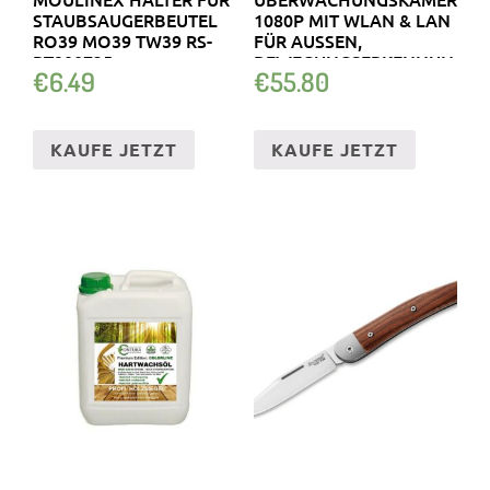
STAUBSAUGERBEUTEL
1080P MIT WLAN & LAN
RO39 MO39 TW39 RS-
FÜR AUSSEN,
RT900735
BEWEGUNGSERKENNUNG,
€
6.49
€
55.80
…
KAUFE JETZT
KAUFE JETZT