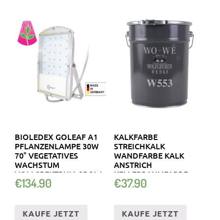
BIOLEDEX GOLEAF A1
KALKFARBE
PFLANZENLAMPE 30W
STREICHKALK
70° VEGETATIVES
WANDFARBE KALK
WACHSTUM
ANSTRICH
VOLLSPEKTRUM GROW
KELLERRAUMFARBE
€
134.90
€
37.90
W553 5-20L
KAUFE JETZT
KAUFE JETZT