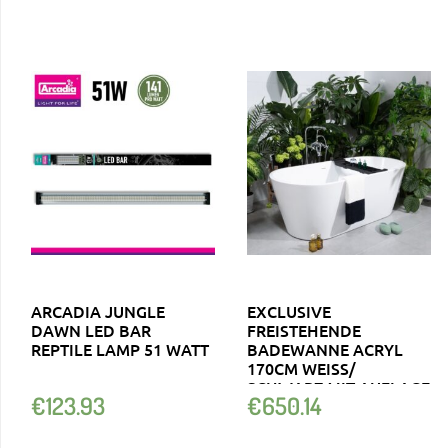
ARCADIA JUNGLE
EXCLUSIVE
DAWN LED BAR
FREISTEHENDE
REPTILE LAMP 51 WATT
BADEWANNE ACRYL
170CM WEISS/ S
CHWARZ MIT AUFLAGE S
€
123.93
€
650.14
CHWÄNLEIN®