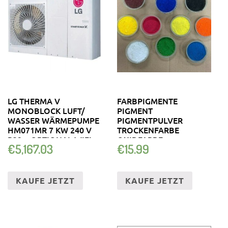
LG THERMA V
FARBPIGMENTE
MONOBLOCK LUFT/
PIGMENT
WASSER WÄRMEPUMPE
PIGMENTPULVER
HM071MR 7 KW 240 V
TROCKENFARBE
R32 + OPTIONAL WIFI
OXIDFARBE
€
5,167.03
€
15.99
FARBPULVER
FARBPIGMENT
KAUFE JETZT
KAUFE JETZT