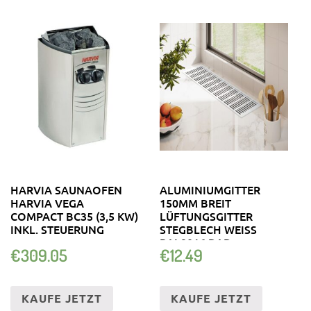
HARVIA SAUNAOFEN
ALUMINIUMGITTER
HARVIA VEGA
150MM BREIT
COMPACT BC35 (3,5 KW)
LÜFTUNGSGITTER
INKL. STEUERUNG
STEGBLECH WEISS R
AL9016 BAD-T
€
309.05
€
12.49
ÜRGITTER
KAUFE JETZT
KAUFE JETZT