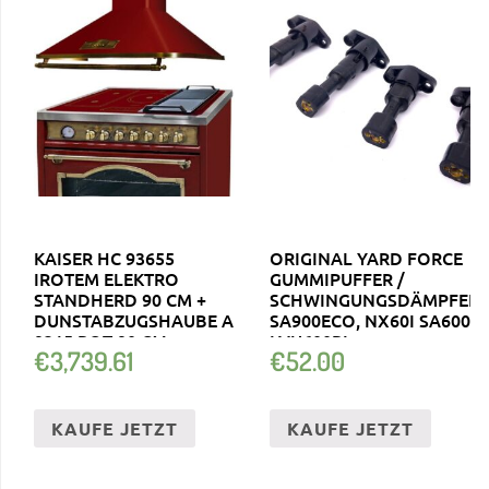
KAISER HC 93655
ORIGINAL YARD FORCE
IROTEM ELEKTRO
GUMMIPUFFER /
STANDHERD 90 CM +
SCHWINGUNGSDÄMPFER
DUNSTABZUGSHAUBE A
SA900ECO, NX60I SA600
9315 ROT 90 CM
LVU600RI
€
3,739.61
€
52.00
KAUFE JETZT
KAUFE JETZT