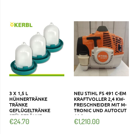
3 X 1,5 L
NEU STIHL FS 491 C-EM
HÜHNERTRÄNKE
KRAFTVOLLER 2,4 KW-
TRÄNKE
FREISCHNEIDER MIT M-
GEFLÜGELTRÄNKE
TRONIC UND AUTOCUT
STÜLPTRÄNKE
46-2
€
24.70
€
1,210.00
KUNSTSTOFFTRÄNKE
PETROL