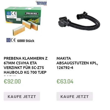
PREBENA KLAMMERN Z
MAKITA
67MM CSVHA ETA
ABSAUGSTUTZEN KPL,
VERZINKT FÜR 5C-Z75
126792-4
HAUBOLD KG 700 TJEP
PQZ KL
€
92.00
€
63.04
KAUFE JETZT
KAUFE JETZT