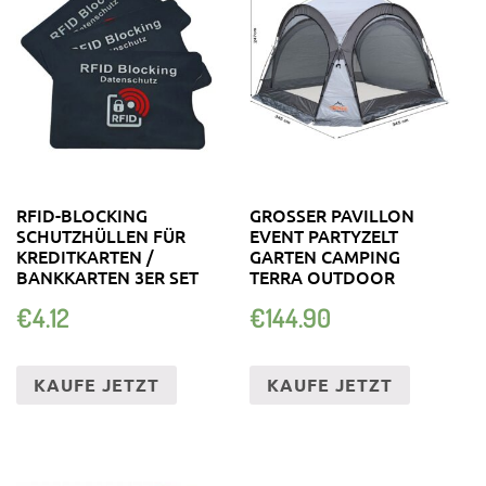
RFID-BLOCKING
GROSSER PAVILLON E
SCHUTZHÜLLEN FÜR
VENT PARTYZELT G
KREDITKARTEN /
ARTEN CAMPING T
BANKKARTEN 3ER SET
ERRA OUTDOOR
€
4.12
€
144.90
KAUFE JETZT
KAUFE JETZT