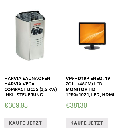
HARVIA SAUNAOFEN
VM-HD19P ENEO, 19
HARVIA VEGA
ZOLL (48CM) LCD
COMPACT BC35 (3,5 KW)
MONITOR HD
INKL. STEUERUNG
1280×1024, LED, HDMI,
VGA, COMPOSITE
€
309.05
€
381.30
KAUFE JETZT
KAUFE JETZT