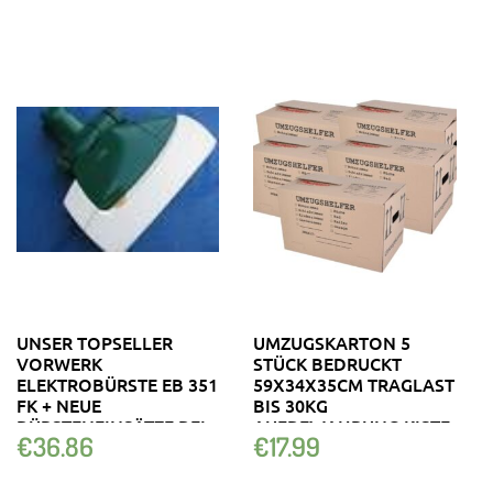
UNSER TOPSELLER
UMZUGSKARTON 5
VORWERK
STÜCK BEDRUCKT
ELEKTROBÜRSTE EB 351
59X34X35CM TRAGLAST
FK + NEUE
BIS 30KG
BÜRSTENEINSÄTZE BEI
AUFBEWAHRUNG KISTE
€
36.86
€
17.99
ULM