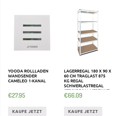
YOODA ROLLLADEN
LAGERREGAL 180 X 90 X
WANDSENDER
60 CM TRAGLAST 875
CAMELEO 1-KANAL
KG REGAL
SCHWERLASTREGAL
STECKREGAL VERZINKT
€
27.95
€
66.09
KAUFE JETZT
KAUFE JETZT