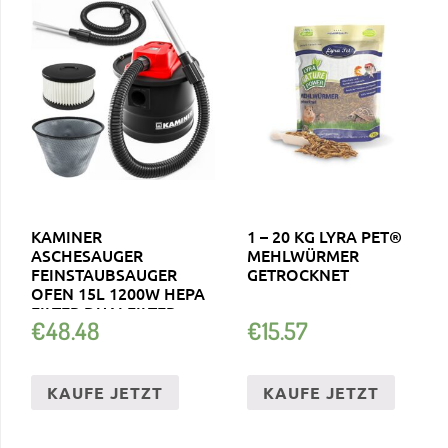
KAMINER
1 – 20 KG LYRA PET®
ASCHESAUGER
MEHLWÜRMER
FEINSTAUBSAUGER
GETROCKNET
OFEN 15L 1200W HEPA
FILTER DUALFILTER
€
48.48
€
15.57
1170
KAUFE JETZT
KAUFE JETZT