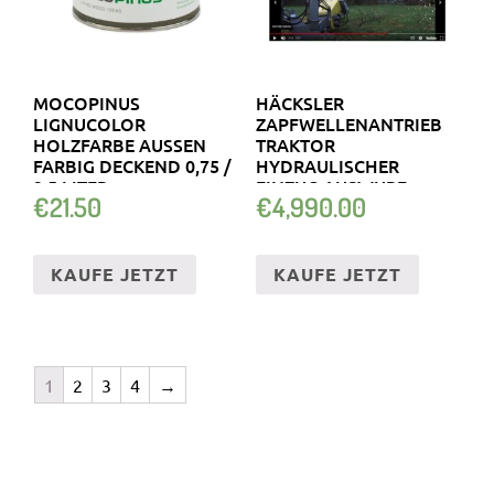
MOCOPINUS
HÄCKSLER
LIGNUCOLOR
ZAPFWELLENANTRIEB
HOLZFARBE AUSSEN
TRAKTOR
FARBIG DECKEND 0,75 /
HYDRAULISCHER
2,5 LITER
EINZUG AUSWURF
€
21.50
€
4,990.00
SCHWENKBAR ÄSTE
Ø150M
KAUFE JETZT
KAUFE JETZT
1
2
3
4
→