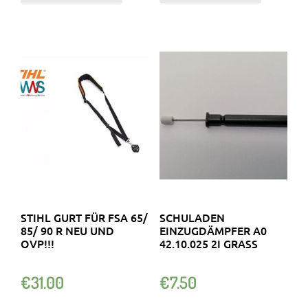
STIHL GURT FÜR FSA 65/
SCHULADEN
85/ 90 R NEU UND
EINZUGDÄMPFER A0
OVP!!!
42.10.025 2I GRASS
€
31.00
€
7.50