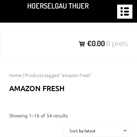
Zum
HOERSELGAU THUER
Inhalt
springen
€0.00
0 preis
Home
/ Products tagged “amazon fresh”
AMAZON FRESH
Showing 1–16 of 54 results