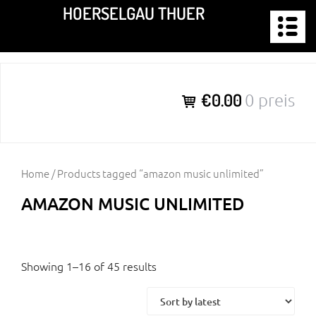
Zum
HOERSELGAU THUER
Inhalt
springen
€0.00
0 preis
Home
/ Products tagged “amazon music unlimited”
AMAZON MUSIC UNLIMITED
Showing 1–16 of 45 results