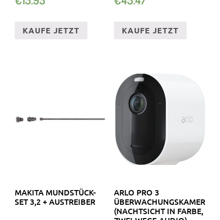
HOLZFASER
KAUFE JETZT
KAUFE JETZT
MAKITA MUNDSTÜCK-
ARLO PRO 3
SET 3,2 + AUSTREIBER
ÜBERWACHUNGSKAMERA
(NACHTSICHT IN FARBE,
ZWEI-WEGE-AUDIO)