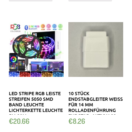
LED STRIPE RGB LEISTE
10 STÜCK
STREIFEN 5050 SMD
ENDSTABGLEITER WEISS F
BAND LEUCHTE
ÜR 14 MM R
LICHTERKETTE LEUCHTE
OLLADENFÜHRUNG E
5M-20M
NDSTAB. AKTION 22
€
20.66
€
8.26