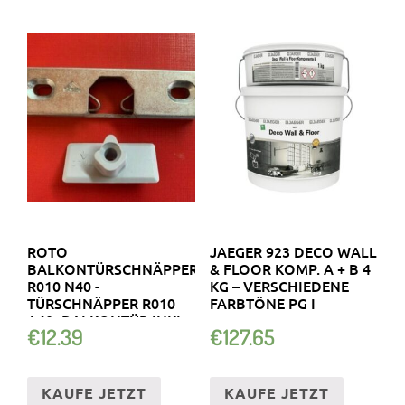
ROTO
JAEGER 923 DECO WALL
BALKONTÜRSCHNÄPPER
& FLOOR KOMP. A + B 4
R010 N40 -
KG – VERSCHIEDENE
TÜRSCHNÄPPER R010
FARBTÖNE PG I
A40- BALKONTÜR INKL.
€
12.39
€
127.65
ZAPFEN
KAUFE JETZT
KAUFE JETZT