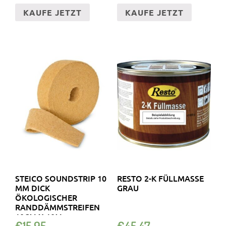
KAUFE JETZT
KAUFE JETZT
STEICO SOUNDSTRIP 10
RESTO 2-K FÜLLMASSE
MM DICK
GRAU
ÖKOLOGISCHER
RANDDÄMMSTREIFEN
10CM X 10M
€
15.95
€
45.47