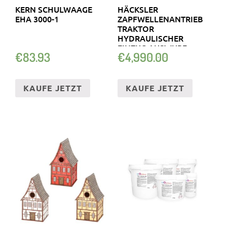
KERN SCHULWAAGE
HÄCKSLER
EHA 3000-1
ZAPFWELLENANTRIEB
TRAKTOR
HYDRAULISCHER
EINZUG AUSWURF
€
83.93
€
4,990.00
SCHWENKBAR ÄSTE
Ø150M
KAUFE JETZT
KAUFE JETZT