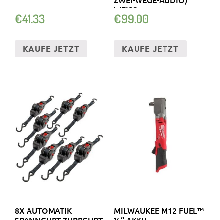
WEISS
€
41.33
€
99.00
KAUFE JETZT
KAUFE JETZT
8X AUTOMATIK
MILWAUKEE M12 FUEL™
SPANNGURT ZURRGURT
½“ AKKU-