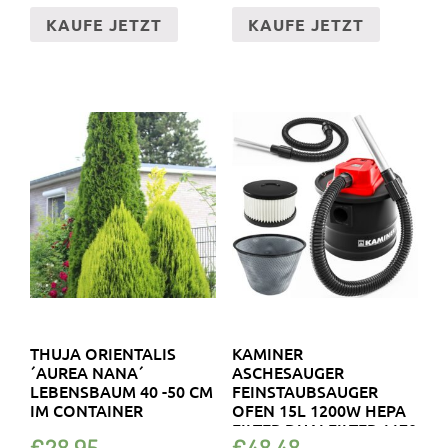
KAUFE JETZT
KAUFE JETZT
THUJA ORIENTALIS
KAMINER
´AUREA NANA´
ASCHESAUGER
LEBENSBAUM 40 -50 CM
FEINSTAUBSAUGER
IM CONTAINER
OFEN 15L 1200W HEPA
FILTER DUALFILTER 1170
€
28.95
€
48.48