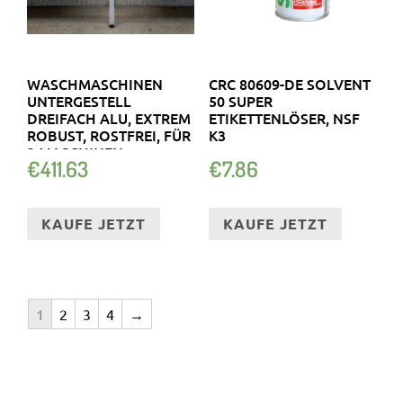
WASCHMASCHINEN
CRC 80609-DE SOLVENT
UNTERGESTELL
50 SUPER
DREIFACH ALU, EXTREM
ETIKETTENLÖSER, NSF
ROBUST, ROSTFREI, FÜR
K3
3 MASCHINEN
€
411.63
€
7.86
KAUFE JETZT
KAUFE JETZT
1
2
3
4
→