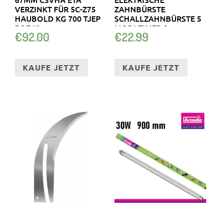
VERZINKT FÜR 5C-Z75
ZAHNBÜRSTE
HAUBOLD KG 700 TJEP
SCHALLZAHNBÜRSTE 5
PQZ KL
MODI TIMER 8
€
92.00
€
22.99
ERSATZKÖPFE
KAUFE JETZT
KAUFE JETZT