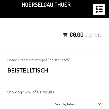
Zum
HOERSELGAU THUER
Inhalt
springen
€0.00
0 preis
Home
/ Products tagged “beistelltisch”
BEISTELLTISCH
Showing 1–16 of 61 results