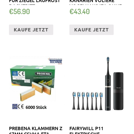
DACHTRITT
VOGELHAUS IZA OHNE..
€
56.90
€
43.40
KAUFE JETZT
KAUFE JETZT
PREBENA KLAMMERN Z
FAIRYWILL P11
67MM CSVHA ETA
ELEKTRISCHE