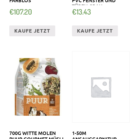
TÜREN GRAU
€
107.20
€
13.43
KAUFE JETZT
KAUFE JETZT
700G WITTE MOLEN
1-50M
PUUR GOURMET-MÜSLI
ANSAUGGARNITUR