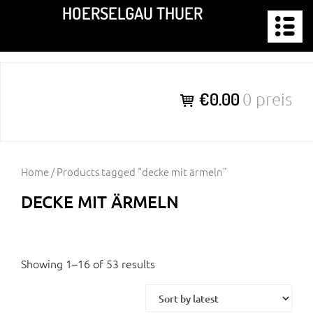
Zum
HOERSELGAU THUER
Inhalt
springen
€0.00
0 preis
Home
/ Products tagged “decke mit ärmeln”
DECKE MIT ÄRMELN
Showing 1–16 of 53 results