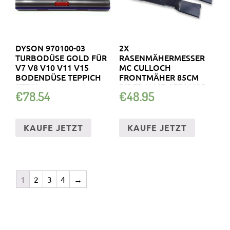
DYSON 970100-03
2X
TURBODÜSE GOLD FÜR
RASENMÄHERMESSER
V7 V8 V10 V11 V15
MC CULLOCH
BODENDÜSE TEPPICH
FRONTMÄHER 85CM
STEIN
RIDER M105-85F M125-
€
78.54
€
48.95
85F M125-85FH
KAUFE JETZT
KAUFE JETZT
1
2
3
4
→