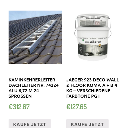
KAMINKEHRERLEITER
JAEGER 923 DECO WALL
DACHLEITER NR. 74324
& FLOOR KOMP. A + B 4
ALU 6,72 M 24
KG – VERSCHIEDENE
SPROSSEN
FARBTÖNE PG I
€
312.67
€
127.65
KAUFE JETZT
KAUFE JETZT