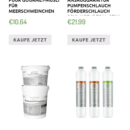
FÜR
PUMPENSCHLAUCH
MEERSCHWEINCHEN
FÖRDERSCHLAUCH
SCHWARZ 1″ ZOLL GEKA
€
10.64
€
21.99
SPIRALSCHL…
KAUFE JETZT
KAUFE JETZT