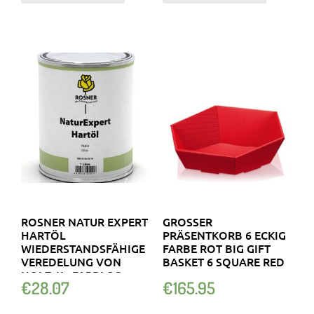
ROSNER NATUR EXPERT
GROSSER P
HARTÖL
RÄSENTKORB 6 ECKIG F
WIEDERSTANDSFÄHIGE
ARBE ROT BIG GIFT B
VEREDELUNG VON
ASKET 6 SQUARE RED
HOLZ 1L, FARBLOS
€
28.07
€
165.95