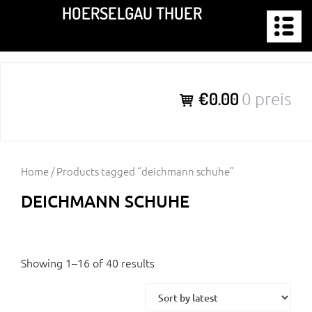
Zum
HOERSELGAU THUER
Inhalt
springen
€0.00
0 preis
Home
/ Products tagged “deichmann schuhe”
DEICHMANN SCHUHE
Showing 1–16 of 40 results