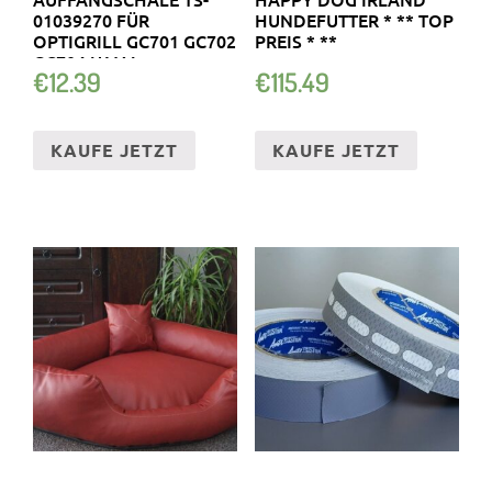
01039270 FÜR
HUNDEFUTTER * ** TOP
OPTIGRILL GC701 GC702
PREIS * **
GC704 U.V.M.
€
12.39
€
115.49
KAUFE JETZT
KAUFE JETZT