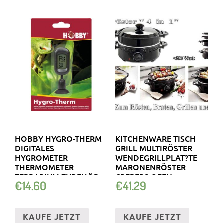
HOBBY HYGRO-THERM
KITCHENWARE TISCH
DIGITALES
GRILL MULTIRÖSTER
HYGROMETER
WENDEGRILLPLAT?TE
THERMOMETER
MARONENRÖSTER
TERRARIUM ZUBEHÖR
CREPERS OFEN
€
14.60
€
41.29
TERRARISTIK
KAUFE JETZT
KAUFE JETZT