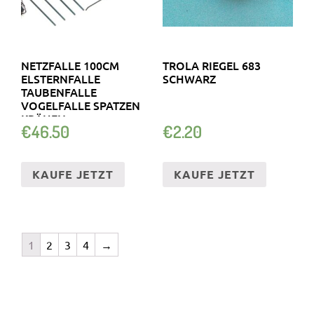
NETZFALLE 100CM
TROLA RIEGEL 683
ELSTERNFALLE
SCHWARZ
TAUBENFALLE
VOGELFALLE SPATZEN
KRÄHEN
€
46.50
€
2.20
KAUFE JETZT
KAUFE JETZT
1
2
3
4
→