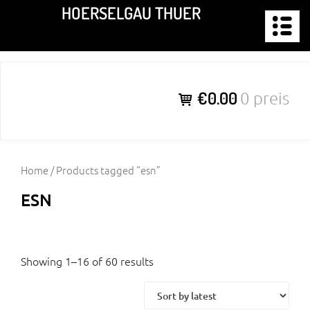
Zum
HOERSELGAU THUER
Inhalt
springen
€0.00
0 preis
Home
/ Products tagged “esn”
ESN
Showing 1–16 of 60 results