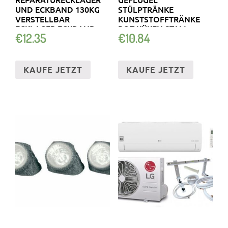
UND ECKBAND 130KG
STÜLPTRÄNKE
VERSTELLBAR
KUNSTSTOFFTRÄNKE
ECKLAGER ECKBAND
ROT KÜKEN STALL
€
12.35
€
10.84
ZAPFEN 70MM
BODEN
KAUFE JETZT
KAUFE JETZT