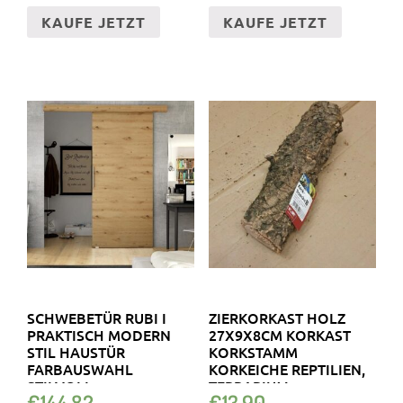
KAUFE JETZT
KAUFE JETZT
SCHWEBETÜR RUBI I
ZIERKORKAST HOLZ
PRAKTISCH MODERN
27X9X8CM KORKAST
STIL HAUSTÜR
KORKSTAMM
FARBAUSWAHL
KORKEICHE REPTILIEN,
STILVOLL
TERRARIUM
€
144.82
€
13.90