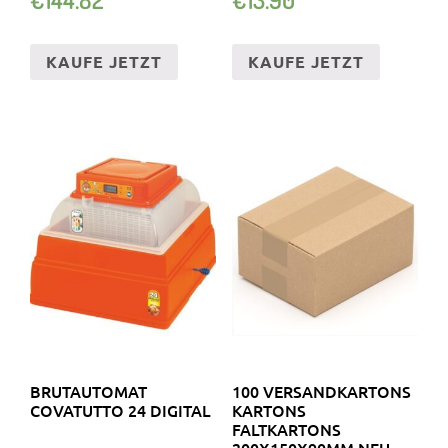
ZIMMERTÜREN
KAUFE JETZT
KAUFE JETZT
BRUTAUTOMAT
100 VERSANDKARTONS
COVATUTTO 24 DIGITAL
KARTONS
FALTKARTONS
200X150X90MM NEU