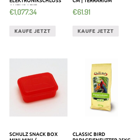
ANTHRAZIT
€
1,077.34
€
61.91
KAUFE JETZT
KAUFE JETZT
SCHULZ SNACK BOX
CLASSIC BIRD
MINI MINI /
PAPAGEIENFUTTER 25KG