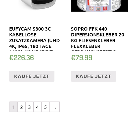
EUFYCAM S300 3C
SOPRO FFK 440
KABELLOSE
DIPERSIONSKLEBER 20
ZUSATZKAMERA (UHD
KG FLIESENKLEBER
4K, IP65, 180 TAGE
FLEXKLEBER
AKKU, KOMPATIBEL
GEBRAUCHSFERTIG
€
226.36
€
79.99
KAUFE JETZT
KAUFE JETZT
1
2
3
4
5
→