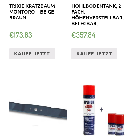
TRIXIE KRATZBAUM
HOHLBODENTANK, 2-
MONTORO – BEIGE-
FACH,
BRAUN
HÖHENVERSTELLBAR,
BELEGBAR,
KLAPPDECKEL AUS
€
173.63
€
357.84
EDELSTAHL (8902H)
KAUFE JETZT
KAUFE JETZT