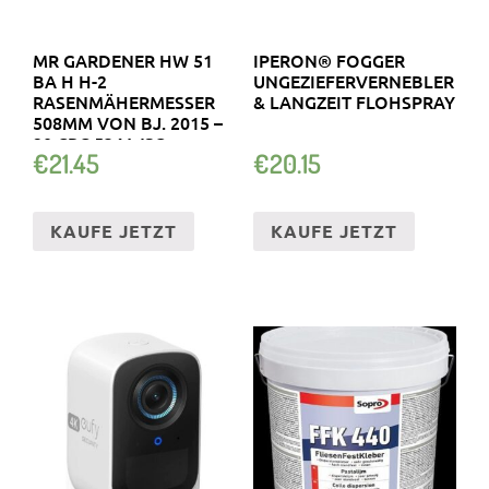
MR GARDENER HW 51
IPERON® FOGGER
BA H H-2
UNGEZIEFERVERNEBLER
RASENMÄHERMESSER
& LANGZEIT FLOHSPRAY
508MM VON BJ. 2015 –
20 CRC 534 WSQ
€
21.45
€
20.15
KAUFE JETZT
KAUFE JETZT