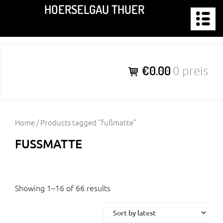
Zum
HOERSELGAU THUER
Inhalt
springen
€0.00
0 preis
Home
/ Products tagged “fußmatte”
FUSSMATTE
Showing 1–16 of 66 results