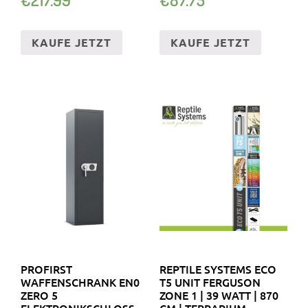
DACHDECKER
KAUFE JETZT
KAUFE JETZT
PROFIRST
REPTILE SYSTEMS ECO
WAFFENSCHRANK EN0
T5 UNIT FERGUSON
ZERO 5
ZONE 1 | 39 WATT | 870
ELEKTRONIKSCHLOSS
CM | TERRARIUM