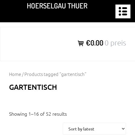
Zum
HOERSELGAU THUER
Inhalt
springen
€0.00
0 preis
Home
/ Products tagged “gartentisch”
GARTENTISCH
Showing 1–16 of 52 results