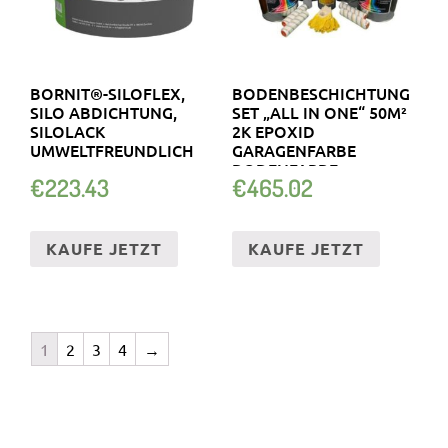
BORNIT®-SILOFLEX,
BODENBESCHICHTUNG
SILO ABDICHTUNG,
SET „ALL IN ONE“ 50M²
SILOLACK
2K EPOXID
UMWELTFREUNDLICH
GARAGENFARBE
BODENFARBE
€
223.43
€
465.02
BETONFARBE
KAUFE JETZT
KAUFE JETZT
1
2
3
4
→