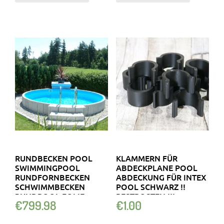
RUNDBECKEN POOL
KLAMMERN FÜR
SWIMMINGPOOL
ABDECKPLANE POOL
RUNDFORNBECKEN
ABDECKUNG FÜR INTEX
SCHWIMMBECKEN
POOL SCHWARZ !!
RUNDPOOL FOLIE
RESTPOSTEN !!!
€
799.98
€
1.00
0,8MM