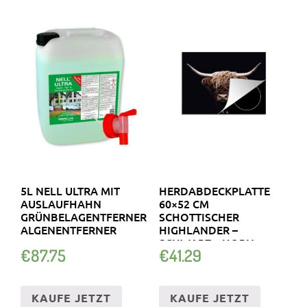
5L NELL ULTRA MIT
HERDABDECKPLATTE
AUSLAUFHAHN
60×52 CM
GRÜNBELAGENTFERNER
SCHOTTISCHER
ALGENENTFERNER
HIGHLANDER –
SCHWARZ – HORN
€
87.75
€
41.29
KAUFE JETZT
KAUFE JETZT