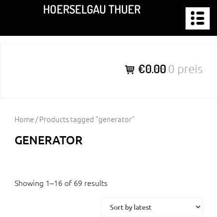
Zum
HOERSELGAU THUER
Inhalt
springen
€0.00
0 preis
Home
/ Products tagged “generator”
GENERATOR
Showing 1–16 of 69 results