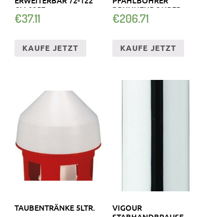
CM 8257
BRUNNENBOHRER
€
37.11
€
206.71
ERDBOHRGERÄT
KAUFE JETZT
KAUFE JETZT
TAUBENTRÄNKE 5LTR.
VIGOUR
STABHANDBRAUSE