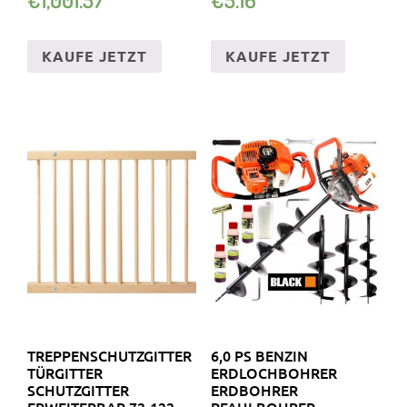
00LM …
KAUFE JETZT
KAUFE JETZT
TREPPENSCHUTZGITTER
6,0 PS BENZIN
TÜRGITTER
ERDLOCHBOHRER
SCHUTZGITTER
ERDBOHRER
ERWEITERBAR 72-122
PFAHLBOHRER