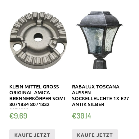
KLEIN MITTEL GROSS O
RABALUX TOSCANA
RIGINAL AMICA B
AUSSEN S
RENNERKÖRPER SOMI 8
OCKELLEUCHTE 1X E27 A
071834 8071832 8
NTIK SILBER
071833
€
9.69
€
30.14
KAUFE JETZT
KAUFE JETZT