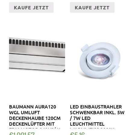
KAUFE JETZT
KAUFE JETZT
BAUMANN AURA120
LED EINBAUSTRAHLER
WGL UMLUFT
SCHWENKBAR INKL. 5W
DECKENHAUBE 120CM
/ 7W LED
DECKENLÜFTER MIT
LEUCHTMITTEL
EBM MOTOR 940M³/ H
WARMWEISS 3000K 4
€
1,001.57
€
5.16