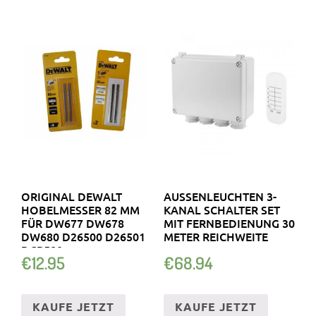
ORIGINAL DEWALT
AUSSENLEUCHTEN 3-K
HOBELMESSER 82 MM
ANAL SCHALTER SET M
FÜR DW677 DW678
IT FERNBEDIENUNG 30 M
DW680 D26500 D26501
ETER REICHWEITE
DCP580
€
12.95
€
68.94
KAUFE JETZT
KAUFE JETZT