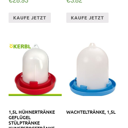
SCHUBLADENSCHIENE
KAUFE JETZT
KAUFE JETZT
1,5L HÜHNERTRÄNKE
WACHTELTRÄNKE, 1,5L
GEFLÜGEL
STÜLPTRÄNKE
KUNSTSTOFFTRÄNKE