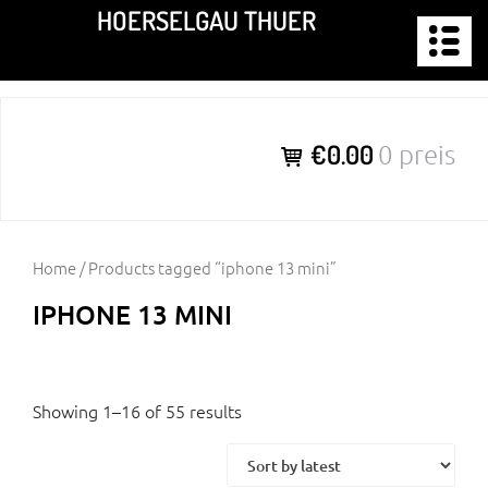
Zum
HOERSELGAU THUER
Inhalt
springen
€0.00
0 preis
Home
/ Products tagged “iphone 13 mini”
IPHONE 13 MINI
Showing 1–16 of 55 results