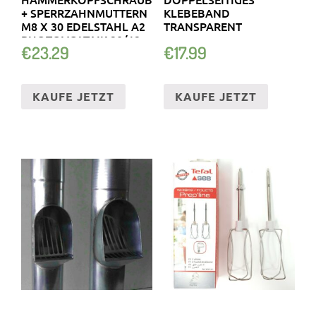
+ SPERRZAHNMUTTERN
KLEBEBAND
M8 X 30 EDELSTAHL A2
TRANSPARENT
PHOTOVOLTAIK 20/12
€
23.29
€
17.99
KAUFE JETZT
KAUFE JETZT