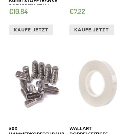
ROT KÜKEN STALL
€
10.84
€
7.22
BODEN
KAUFE JETZT
KAUFE JETZT
50X
WALLART
HAMMERKOPFSCHRAUBEN
DOPPELSEITIGES