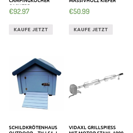
GASHERD
€
92.97
€
50.99
PIEZOZÜNDUNG
KAUFE JETZT
KAUFE JETZT
SCHILDKRÖTENHAUS
VIDAXL GRILLSPIESS M
OUTDOOR – TH LS1-J
IT MOTOR STAHL 1000 M