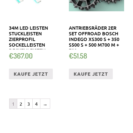
34M LED LEISTEN
ANTRIEBSRÄDER 2ER
STUCKLEISTEN
SET OFFROAD BOSCH
ZIERPROFIL
INDEGO XS300 S + 350
SOCKELLEISTEN
S500 S + 500 M700 M +
DECKENLEISTEN
700
€
367.00
€
51.58
KAUFE JETZT
KAUFE JETZT
1
2
3
4
→