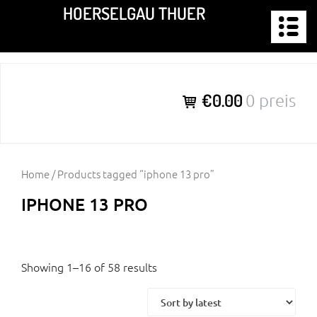
Zum
HOERSELGAU THUER
Inhalt
springen
€0.00
0 preis
Home
/ Products tagged “iphone 13 pro”
IPHONE 13 PRO
Showing 1–16 of 58 results