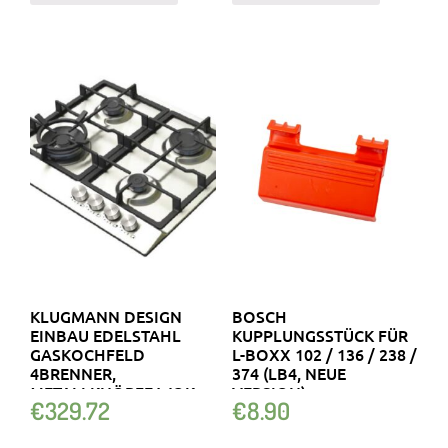
KLUGMANN DESIGN
BOSCH
EINBAU EDELSTAHL
KUPPLUNGSSTÜCK FÜR
GASKOCHFELD
L-BOXX 102 / 136 / 238 /
4BRENNER,
374 (LB4, NEUE
METALLKNÖPFE WOK
VERSION)
€
329.72
€
8.90
4KW + AUFSATZ