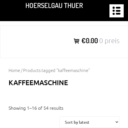
Zum
HOERSELGAU THUER
Inhalt
springen
€0.00
0 preis
Home
/ Products tagged “kaffeemaschine”
KAFFEEMASCHINE
Showing 1–16 of 54 results