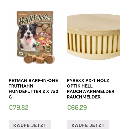
PETMAN BARF-IN-ONE
PYREXX PX-1 HOLZ
TRUTHAHN
OPTIK HELL
HUNDEFUTTER 8 X 750
RAUCHWARNMELDER
G
RAUCHMELDER
BRANDMELDER
€
79.82
€
66.29
KAUFE JETZT
KAUFE JETZT