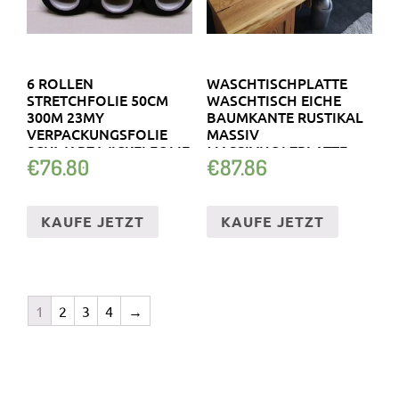
6 ROLLEN
WASCHTISCHPLATTE
STRETCHFOLIE 50CM
WASCHTISCH EICHE
300M 23MY
BAUMKANTE RUSTIKAL
VERPACKUNGSFOLIE
MASSIV
SCHWARZ WICKELFOLIE
MASSIVHOLZPLATTE
€
76.80
€
87.86
NEU
KAUFE JETZT
KAUFE JETZT
1
2
3
4
→