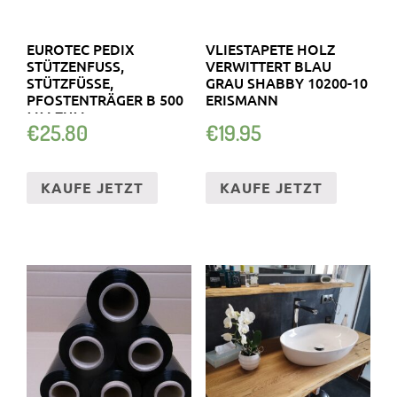
EUROTEC PEDIX
VLIESTAPETE HOLZ
STÜTZENFUSS, S
VERWITTERT BLAU
TÜTZFÜSSE, PF
GRAU SHABBY 10200-10
OSTENTRÄGER B 500 MM
ERISMANN
ZUM EI
€
25.80
€
19.95
NBETONIEREN
KAUFE JETZT
KAUFE JETZT