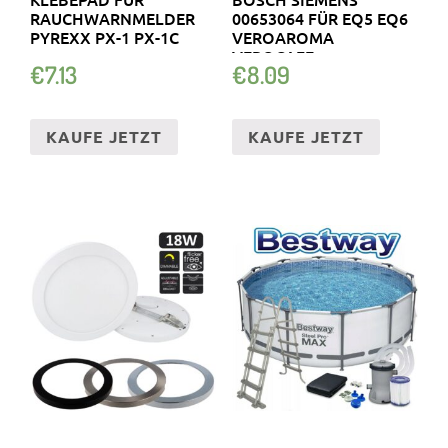
RAUCHWARNMELDER
00653064 FÜR EQ5 EQ6
PYREXX PX-1 PX-1C
VEROAROMA
VEROCAFE
€
7.13
€
8.09
KAUFE JETZT
KAUFE JETZT