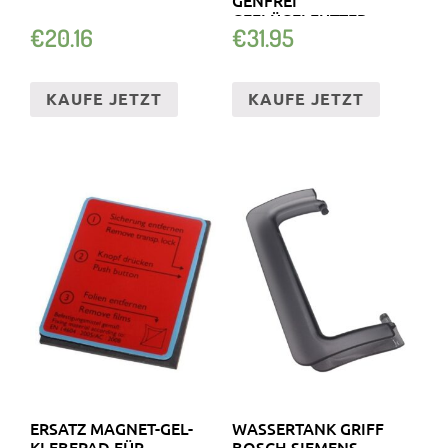
GEFLÜGELFUTTER
€
20.16
€
31.95
KAUFE JETZT
KAUFE JETZT
ERSATZ MAGNET-GEL-
WASSERTANK GRIFF
KLEBEPAD FÜR
BOSCH SIEMENS