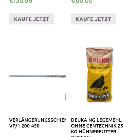
GR. H / 8 BRAUN
KAUFE JETZT
KAUFE JETZT
VERLÄNGERUNGSSCHIENEN
DEUKA NG LEGEMEHL
VP/1 200-450
OHNE GENTECHNIK 25
KG HÜHNERFUTTER
GENFREI