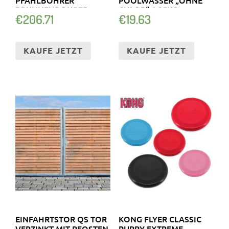
BRUNNENBOHRER
CHLOR“ 1,25KG
€
206.71
€
19.63
ERDBOHRGERÄT
KAUFE JETZT
KAUFE JETZT
EINFAHRTSTOR QS TOR
KONG FLYER CLASSIC
VERZINKT MIT PFOSTEN
PUPPY EXTREME –