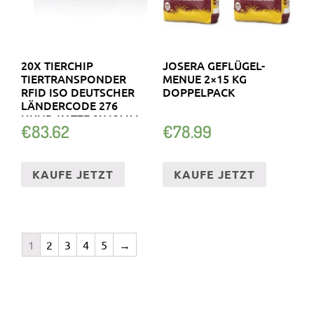
20X TIERCHIP
JOSERA GEFLÜGEL-
TIERTRANSPONDER
MENUE 2×15 KG
RFID ISO DEUTSCHER
DOPPELPACK
LÄNDERCODE 276
HUND KATZE 2X13MM
€
83.62
€
78.99
KAUFE JETZT
KAUFE JETZT
1
2
3
4
5
→