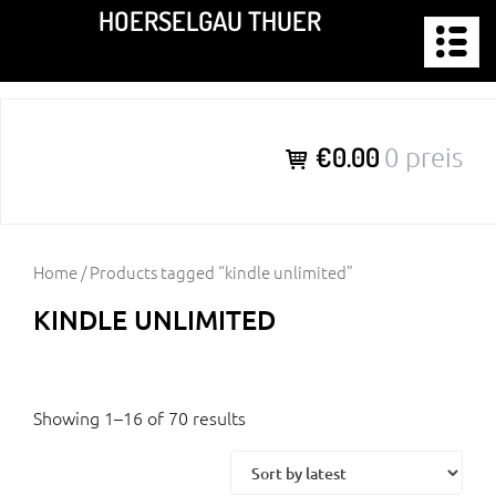
Zum
HOERSELGAU THUER
Inhalt
springen
€0.00
0 preis
Home
/ Products tagged “kindle unlimited”
KINDLE UNLIMITED
Showing 1–16 of 70 results