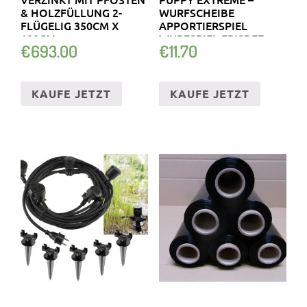
& HOLZFÜLLUNG 2-
WURFSCHEIBE
FLÜGELIG 350CM X
APPORTIERSPIEL
180CM
WURFSPIEL FRISBEE
€
693.00
€
11.70
KAUFE JETZT
KAUFE JETZT