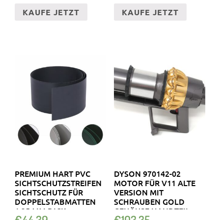
KAUFE JETZT
KAUFE JETZT
PREMIUM HART PVC
DYSON 970142-02
SICHTSCHUTZSTREIFEN
MOTOR FÜR V11 ALTE
SICHTSCHUTZ FÜR
VERSION MIT
DOPPELSTABMATTEN
SCHRAUBEN GOLD
1,35 MM DICK
GEHÄUSE HANDTEIL
€
44.39
€
103.35