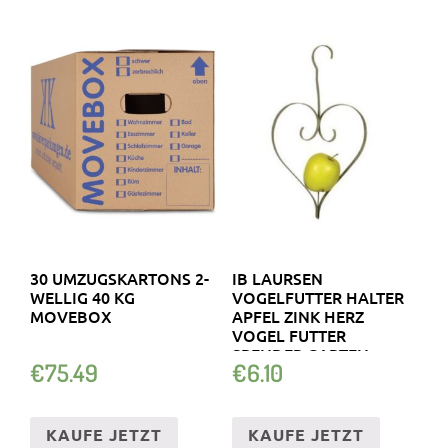
30 UMZUGSKARTONS 2-
IB LAURSEN
WELLIG 40 KG
VOGELFUTTER HALTER
MOVEBOX
APFEL ZINK HERZ
VOGEL FUTTER
SPENDER GARTEN
€
75.49
€
6.10
HÄNGEN
KAUFE JETZT
KAUFE JETZT