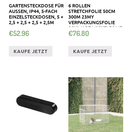
GARTENSTECKDOSE FÜR
6 ROLLEN
AUSSEN, IP44, 5-FACH E
STRETCHFOLIE 50CM
INZELSTECKDOSEN, 5 + 2
300M 23MY
,5 + 2,5 + 2,5 + 2,5M
VERPACKUNGSFOLIE
SCHWARZ WICKELFOLIE
€
52.96
€
76.80
NEU
KAUFE JETZT
KAUFE JETZT