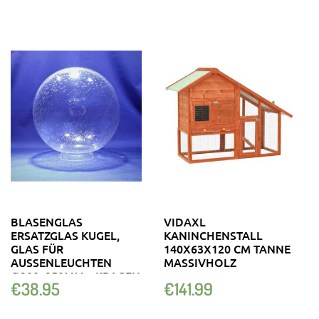
BLASENGLAS
VIDAXL
ERSATZGLAS KUGEL,
KANINCHENSTALL
GLAS FÜR
140X63X120 CM TANNE
AUSSENLEUCHTEN Ø
MASSIVHOLZ
200, 250MM – KRAGEN Ø
€
38.95
€
141.99
80MM