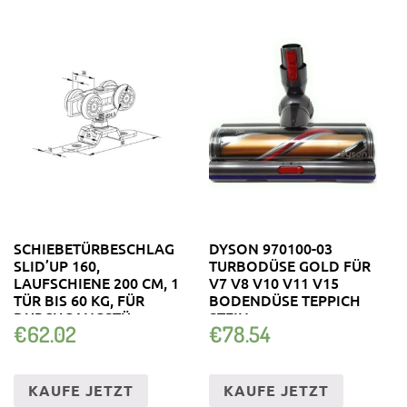
SCHIEBETÜRBESCHLAG
DYSON 970100-03
SLID’UP 160,
TURBODÜSE GOLD FÜR
LAUFSCHIENE 200 CM, 1
V7 V8 V10 V11 V15
TÜR BIS 60 KG, FÜR
BODENDÜSE TEPPICH
DURCHGANGSTÜ
STEIN
€
62.02
€
78.54
KAUFE JETZT
KAUFE JETZT