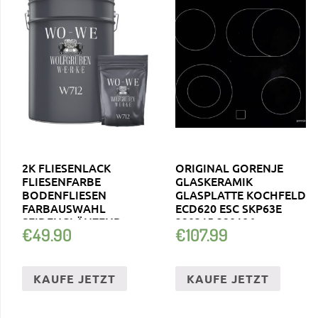
2K FLIESENLACK
ORIGINAL GORENJE
FLIESENFARBE
GLASKERAMIK
BODENFLIESEN
GLASPLATTE KOCHFELD
FARBAUSWAHL
ECD620 ESC SKP63E
SEIDENGLÄNZEND
320315 320186
€
49.90
€
107.99
W712 2,5-20KG
KAUFE JETZT
KAUFE JETZT