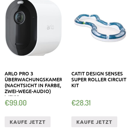
ARLO PRO 3
CATIT DESIGN SENSES
ÜBERWACHUNGSKAMERA
SUPER ROLLER CIRCUIT
(NACHTSICHT IN FARBE,
KIT
ZWEI-WEGE-AUDIO)
WEISS
€
99.00
€
28.31
KAUFE JETZT
KAUFE JETZT