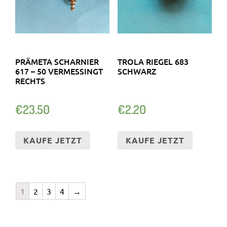
PRÄMETA SCHARNIER
TROLA RIEGEL 683
617 – 50 VERMESSINGT
SCHWARZ
RECHTS
€
23.50
€
2.20
KAUFE JETZT
KAUFE JETZT
1
2
3
4
→