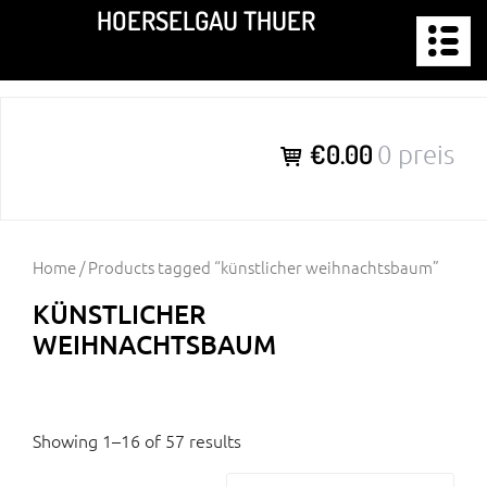
Zum
HOERSELGAU THUER
Inhalt
springen
€0.00
0 preis
Home
/ Products tagged “künstlicher weihnachtsbaum”
KÜNSTLICHER
WEIHNACHTSBAUM
Showing 1–16 of 57 results