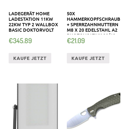
LADEGERÄT HOME
50X
LADESTATION 11KW
HAMMERKOPFSCHRAUBEN
22KW TYP 2 WALLBOX
+ SPERRZAHNMUTTERN
BASIC DOKTORVOLT
M8 X 20 EDELSTAHL A2
PHOTOVOLTAIK 20/12
€
345.89
€
21.09
KAUFE JETZT
KAUFE JETZT