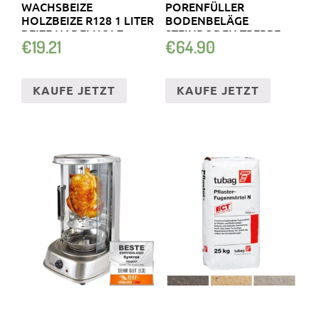
WACHSBEIZE
PORENFÜLLER
HOLZBEIZE R128 1 LITER
BODENBELÄGE
BEIZE NADELHOLZ
STEINBODEN TREPPE
€
19.21
€
64.90
W731 3-9KG
KAUFE JETZT
KAUFE JETZT