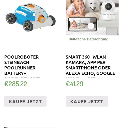
POOLROBOTER
SMART 360° WLAN
STEINBACH
KAMARA, APP PER
POOLRUNNER
SMARTPHONE ODER
BATTERY+
ALEXA ECHO, GOOGLE
BODENREINIGER
HOME + NEST
€
285.22
€
41.29
SCHWIMMBAD
KABELLOS AKKU
KAUFE JETZT
KAUFE JETZT