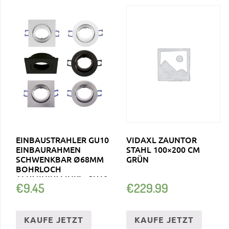
EINBAUSTRAHLER GU10
VIDAXL ZAUNTOR
EINBAURAHMEN
STAHL 100×200 CM
SCHWENKBAR Ø68MM
GRÜN
BOHRLOCH
ALUMINIUM INKL. GU10
€
9.45
€
229.99
…
KAUFE JETZT
KAUFE JETZT