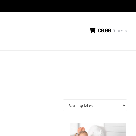
€0.00
0 preis