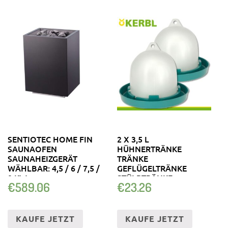
SENTIOTEC HOME FIN
2 X 3,5 L
SAUNAOFEN
HÜHNERTRÄNKE
SAUNAHEIZGERÄT
TRÄNKE
WÄHLBAR: 4,5 / 6 / 7,5 /
GEFLÜGELTRÄNKE
9 KW
STÜLPTRÄNKE
€
589.06
€
23.26
KUNSTSTOFFTRÄNKE
PETROL
KAUFE JETZT
KAUFE JETZT