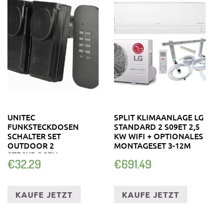
UNITEC
SPLIT KLIMAANLAGE LG
FUNKSTECKDOSEN
STANDARD 2 S09ET 2,5
SCHALTER SET
KW WIFI + OPTIONALES
OUTDOOR 2
MONTAGESET 3-12M
STECKDOSEN
€
32.29
€
691.49
FERNBEDIENUNG
SCHWARZ
KAUFE JETZT
KAUFE JETZT