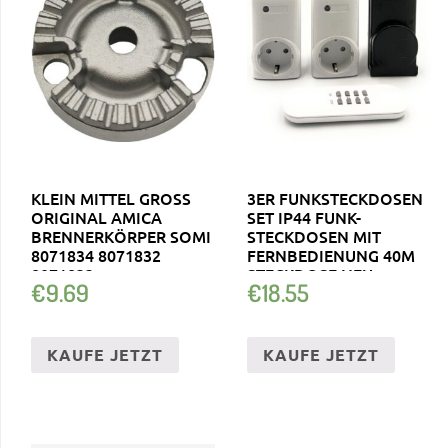
KLEIN MITTEL GROSS O
3ER FUNKSTECKDOSEN
RIGINAL AMICA B
SET IP44 FUNK-
RENNERKÖRPER SOMI 8
STECKDOSEN MIT
071834 8071832 8
FERNBEDIENUNG 40M
071833
STECKDOSE NEU
€
9.69
€
18.55
KAUFE JETZT
KAUFE JETZT