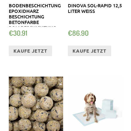
BODENBESCHICHTUNG
DINOVA SOL-RAPID 12,5
EPOXIDHARZ
LITER WEISS
BESCHICHTUNG
BETONFARBE
ROLLBESCHICHTUNG
€
30.91
€
86.90
BS95 SAMABASIC
KAUFE JETZT
KAUFE JETZT