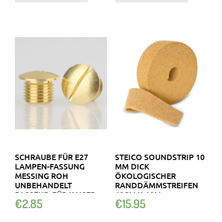
SCHRAUBE FÜR E27
STEICO SOUNDSTRIP 10
LAMPEN-FASSUNG
MM DICK
MESSING ROH
ÖKOLOGISCHER
UNBEHANDELT
RANDDÄMMSTREIFEN
PASSEND FÜR KAISER
10CM X 10M
€
2.85
€
15.95
IDELL …
HOLZFASER