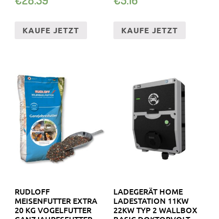
00LM …
KAUFE JETZT
KAUFE JETZT
RUDLOFF
LADEGERÄT HOME
MEISENFUTTER EXTRA
LADESTATION 11KW
20 KG VOGELFUTTER
22KW TYP 2 WALLBOX
GANZJAHRESFUTTER
BASIC DOKTORVOLT