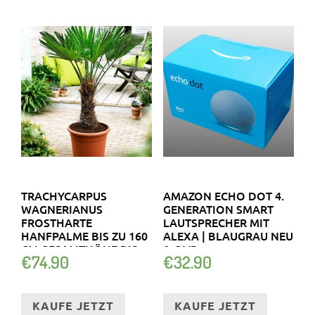
TRACHYCARPUS
AMAZON ECHO DOT 4.
WAGNERIANUS
GENERATION SMART
FROSTHARTE
LAUTSPRECHER MIT
HANFPALME BIS ZU 160
ALEXA | BLAUGRAU NEU
CM GESAMTHÖHE BIS
& OVP
€
74.90
€
32.90
-18 C
KAUFE JETZT
KAUFE JETZT