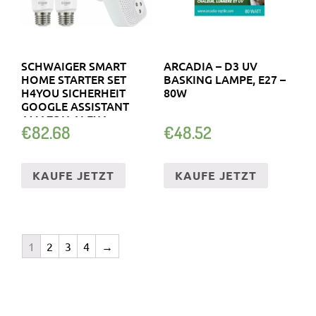
SCHWAIGER SMART
ARCADIA – D3 UV
HOME STARTER SET
BASKING LAMPE, E27 –
H4YOU SICHERHEIT
80W
GOOGLE ASSISTANT
AMAZON ALEXA
€
82.68
€
48.52
KAUFE JETZT
KAUFE JETZT
1
2
3
4
→