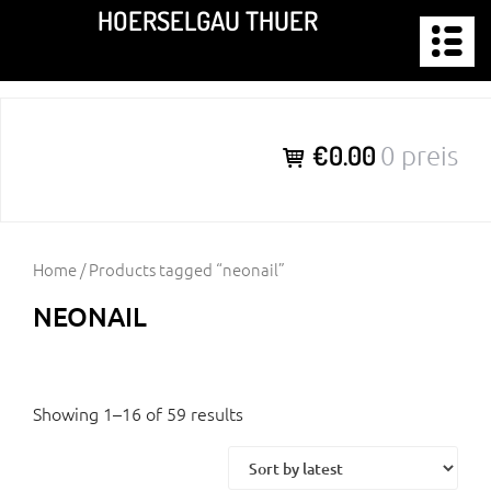
Zum
HOERSELGAU THUER
Inhalt
springen
€0.00
0 preis
Home
/ Products tagged “neonail”
NEONAIL
Showing 1–16 of 59 results