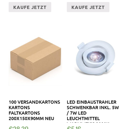
KAUFE JETZT
KAUFE JETZT
100 VERSANDKARTONS
LED EINBAUSTRAHLER
KARTONS
SCHWENKBAR INKL. 5W
FALTKARTONS
/ 7W LED
200X150X90MM NEU
LEUCHTMITTEL
WARMWEISS 3000K 4
€
28.39
€
5.16