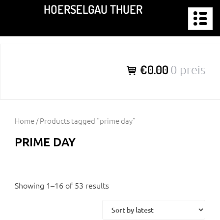
Zum
HOERSELGAU THUER
Inhalt
springen
€0.00
0 preis
Home
/ Products tagged “prime day”
PRIME DAY
Showing 1–16 of 53 results