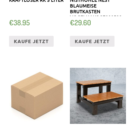
BLAUMEISE
BRUTKASTEN
VOGELHAUS 37000598
€
38.95
€
29.60
KAUFE JETZT
KAUFE JETZT