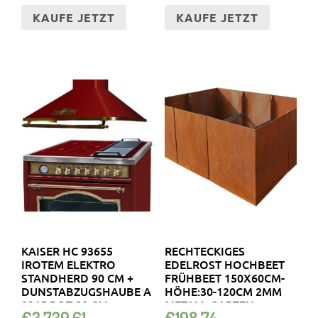
KAUFE JETZT
KAUFE JETZT
KAISER HC 93655
RECHTECKIGES
IROTEM ELEKTRO
EDELROST HOCHBEET
STANDHERD 90 CM +
FRÜHBEET 150X60CM-
DUNSTABZUGSHAUBE A
HÖHE:30-120CM 2MM
9315 ROT 90 CM
METALL GARTEN
€
3,739.61
€
198.74