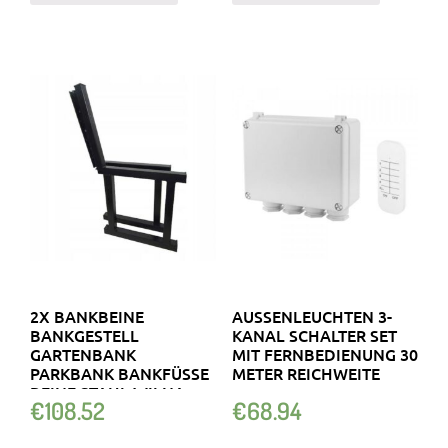
2X BANKBEINE
AUSSENLEUCHTEN 3-K
BANKGESTELL
ANAL SCHALTER SET M
GARTENBANK
IT FERNBEDIENUNG 30 M
PARKBANK BANKFÜSSE B
ETER REICHWEITE
EINE STAHL WILNA S
€
108.52
€
68.94
CHWARZ 7195