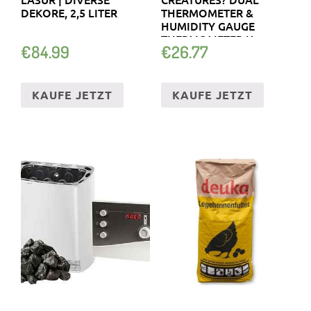
DEKORE, 2,5 LITER
THERMOMETER &
HUMIDITY GAUGE
THERMOMETER U.
€
84.99
€
26.77
HYGROMETER
KAUFE JETZT
KAUFE JETZT