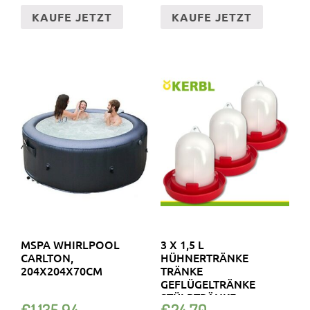
KAUFE JETZT
KAUFE JETZT
MSPA WHIRLPOOL
3 X 1,5 L
CARLTON,
HÜHNERTRÄNKE
204X204X70CM
TRÄNKE
GEFLÜGELTRÄNKE
STÜLPTRÄNKE
€
1,135.94
€
24.70