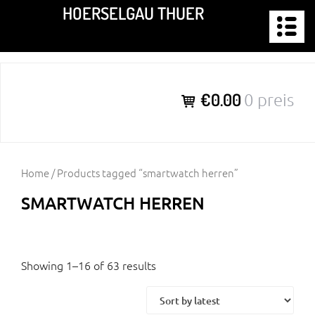
Zum
HOERSELGAU THUER
Inhalt
springen
€0.00
0 preis
Home
/ Products tagged “smartwatch herren”
SMARTWATCH HERREN
Showing 1–16 of 63 results