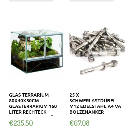
GLAS TERRARIUM
25 X
80X40X50CM
SCHWERLASTDÜBEL
GLASTERRARIUM 160
M12 EDELSTAHL A4 VA
LITER RECHTECK
BOLZENANKER
BECKEN SCHIEBETÜR
SCHWERLASTANKER
€
235.50
€
67.08
DÜBEL M 12