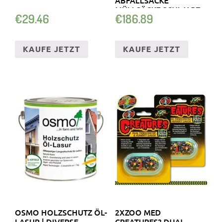
MÜLLSÄCKE SCHWARZ
€
29.46
€
186.89
KAUFE JETZT
KAUFE JETZT
OSMO HOLZSCHUTZ ÖL-
2XZOO MED
LASUR | DIVERSE
CREATURES? DUAL