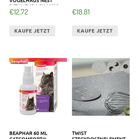
BITUMENDACH NK03
€
12.72
€
18.81
KAUFE JETZT
KAUFE JETZT
BEAPHAR 60 ML
TWIST
CATCOMFORT®
STECKDOSENELEMENT