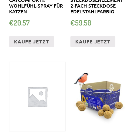
WOHLFÜHL-SPRAY FÜR
2-FACH STECKDOSE
KATZEN
EDELSTAHLFARBIG
EINBAU IN
€
20.57
€
59.50
ARBEITSPLATTE
KAUFE JETZT
KAUFE JETZT