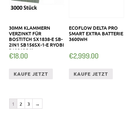
30MM KLAMMERN
ECOFLOW DELTA PRO
VERZINKT FÜR
SMART EXTRA BATTERIE
BOSTITCH SX1838-E SB-
3600WH
2IN1 SB156SX-1-E RYOBI
R18S18G K
€
18.00
€
2,999.00
KAUFE JETZT
KAUFE JETZT
1
2
3
→