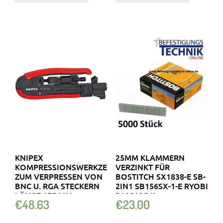
KNIPEX
25MM KLAMMERN
KOMPRESSIONSWERKZEUG
VERZINKT FÜR
ZUM VERPRESSEN VON
BOSTITCH SX1838-E SB-
BNC U. RGA STECKERN
2IN1 SB156SX-1-E RYOBI
LÄNGE 175 MM
R18S18G K
€
48.63
€
23.00