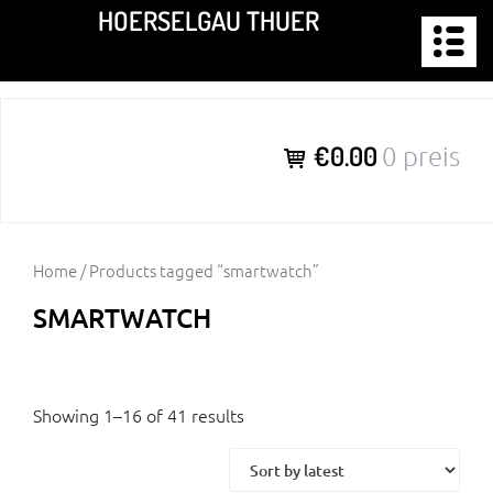
Zum
HOERSELGAU THUER
Inhalt
springen
€0.00
0 preis
Home
/ Products tagged “smartwatch”
SMARTWATCH
Showing 1–16 of 41 results