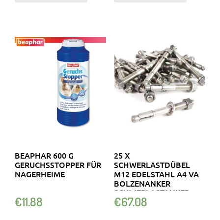
BEAPHAR 600 G
25 X
GERUCHSSTOPPER FÜR
SCHWERLASTDÜBEL
NAGERHEIME
M12 EDELSTAHL A4 VA
BOLZENANKER
SCHWERLASTANKER
€
11.88
€
67.08
DÜBEL M 12