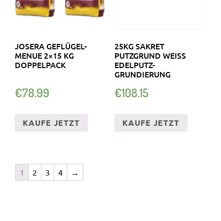
JOSERA GEFLÜGEL-
25KG SAKRET
MENUE 2×15 KG
PUTZGRUND WEISS E
DOPPELPACK
DELPUTZ-G
RUNDIERUNG
€
78.99
€
108.15
KAUFE JETZT
KAUFE JETZT
1
2
3
4
→