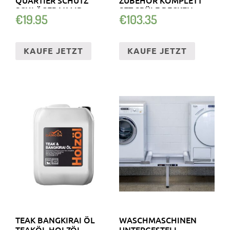
SCHLÄGER VAMP
SET SPÜLE BECKEN
€
19.95
€
103.35
78X46CM
KAUFE JETZT
KAUFE JETZT
TEAK BANGKIRAI ÖL
WASCHMASCHINEN
TEAKÖL HOLZÖL
UNTERGESTELL