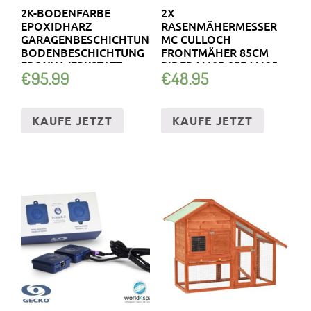
2K-BODENFARBE
2X
EPOXIDHARZ
RASENMÄHERMESSER
GARAGENBESCHICHTUNG
MC CULLOCH
BODENBESCHICHTUNG
FRONTMÄHER 85CM
EPOXY WERKSTATT
RIDER M105-85F M125-
€
95.99
€
48.95
85F M125-85FH
KAUFE JETZT
KAUFE JETZT