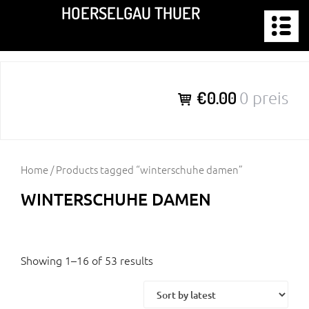
Zum
HOERSELGAU THUER
Inhalt
springen
€0.00
0 preis
Home
/ Products tagged “winterschuhe damen”
WINTERSCHUHE DAMEN
Showing 1–16 of 53 results