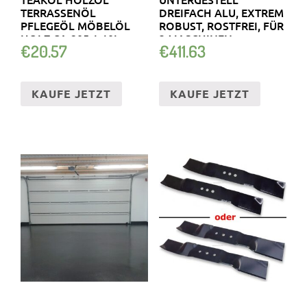
TERRASSENÖL
DREIFACH ALU, EXTREM
PFLEGEÖL MÖBELÖL
ROBUST, ROSTFREI, FÜR
HOLZ CA-205 1-10L
3 MASCHINEN
€
20.57
€
411.63
KAUFE JETZT
KAUFE JETZT