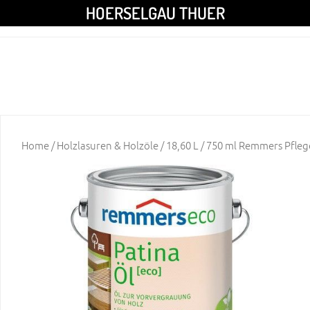
HOERSELGAU THUER
Home
/
Holzlasuren & Holzöle
/ 18,60 L / 750 ml Remmers Pfle