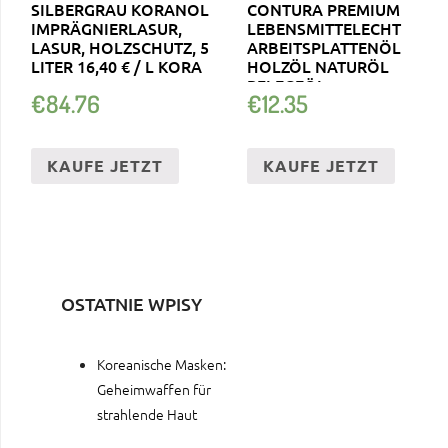
SILBERGRAU KORANOL
CONTURA PREMIUM
IMPRÄGNIERLASUR,
LEBENSMITTELECHT
LASUR, HOLZSCHUTZ, 5
ARBEITSPLATTENÖL
LITER 16,40 € / L KORA
HOLZÖL NATURÖL
PFLEGEÖL
€
84.76
€
12.35
KAUFE JETZT
KAUFE JETZT
OSTATNIE WPISY
Koreanische Masken:
Geheimwaffen für
strahlende Haut