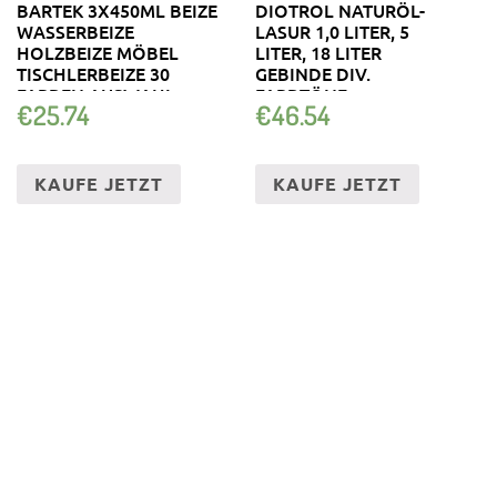
BARTEK 3X450ML BEIZE
DIOTROL NATURÖL-
WASSERBEIZE
LASUR 1,0 LITER, 5
HOLZBEIZE MÖBEL
LITER, 18 LITER
TISCHLERBEIZE 30
GEBINDE DIV.
FARBEN AUSWAHL
FARBTÖNE
€
25.74
€
46.54
KAUFE JETZT
KAUFE JETZT