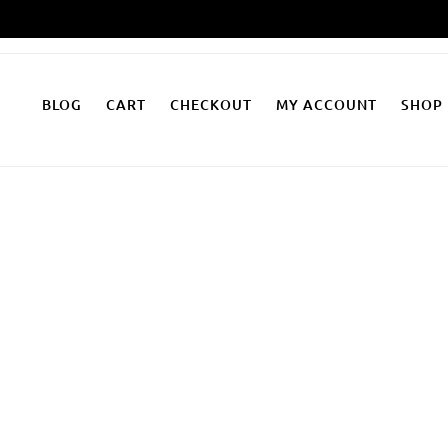
Zum
Inhalt
springen
BLOG
CART
CHECKOUT
MY ACCOUNT
SHOP