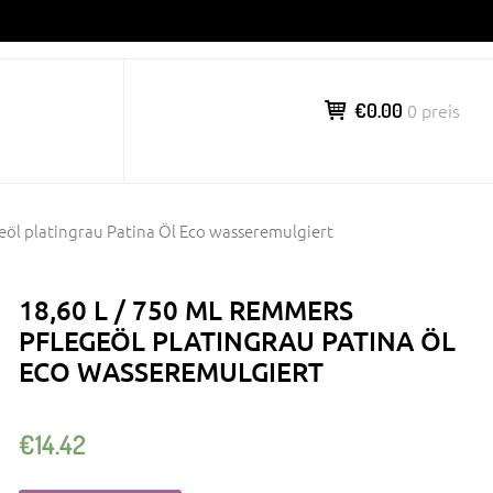
€0.00
0 preis
geöl platingrau Patina Öl Eco wasseremulgiert
18,60 L / 750 ML REMMERS
PFLEGEÖL PLATINGRAU PATINA ÖL
ECO WASSEREMULGIERT
€
14.42