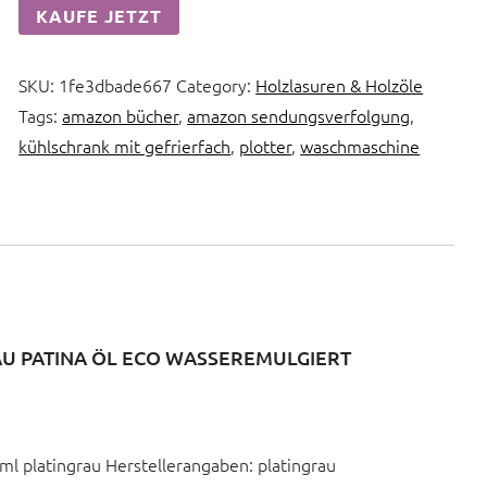
KAUFE JETZT
SKU:
1fe3dbade667
Category:
Holzlasuren & Holzöle
Tags:
amazon bücher
,
amazon sendungsverfolgung
,
kühlschrank mit gefrierfach
,
plotter
,
waschmaschine
RAU PATINA ÖL ECO WASSEREMULGIERT
l platingrau Herstellerangaben: platingrau