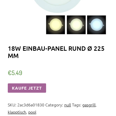
18W EINBAU-PANEL RUND Ø 225
MM
€
5.49
KAUFE JETZT
SKU:
2ac3d6a01830
Category:
null
Tags:
gasgrill
,
klapptisch
,
pool